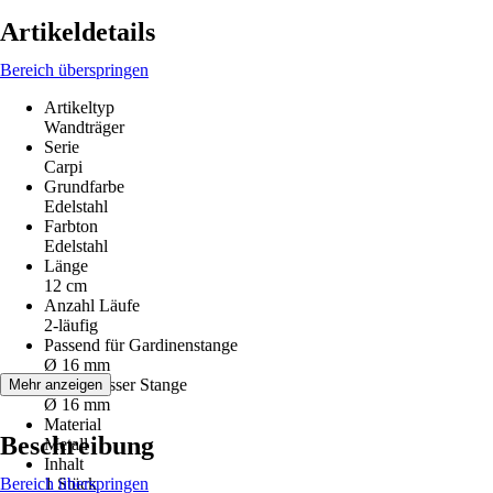
Artikeldetails
Bereich überspringen
Artikeltyp
Wandträger
Serie
Carpi
Grundfarbe
Edelstahl
Farbton
Edelstahl
Länge
12 cm
Anzahl Läufe
2-läufig
Passend für Gardinenstange
Ø 16 mm
Durchmesser Stange
Mehr anzeigen
Ø 16 mm
Material
Beschreibung
Metall
Inhalt
Bereich überspringen
1 Stück