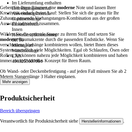
Im Lieferumfang enthalten
Geben Sie Ihren Räumen eine
moderne
Note und lassen Ihrer
Befestigungsmaterial
Kreativität einfach freien Lauf: Stellen Sie sich die genau für Ihr
Anwendungsbereich
Zuhause passende Vorhangstangen-Kombination aus der großen
Gardinenstange
Auswahl individuell zusammen.
Einsatzbereich
Innen
Wählen Sie die optimale Stange zu ihrem Stoff und setzen Sie
Herstellerartikelnummer
moderne
Raumakzente durch die passenden Endstücke. Wenn Sie
60796
verschiedene Vorhänge kombinieren wollen, bietet Ihnen dieses
Montageart
System unendlich viele Möglichkeiten. Egal ob Schlaufen, Ösen oder
Wandmontage
Rollen, Sie können nahezu jede Möglichkeit kombinieren und haben
EAN
immer ein individuelles Konzept für Ihren Raum.
4040255607964
Ob Wand- oder Deckenbefestigung - auf jeden Fall müssen Sie ab 2
Metern Stangenlänge 3 Halter einplanen.
Mehr anzeigen
Produktsicherheit
Bereich überspringen
Verantwortlich für Produktsicherheit siehe
.
Herstellerinformationen