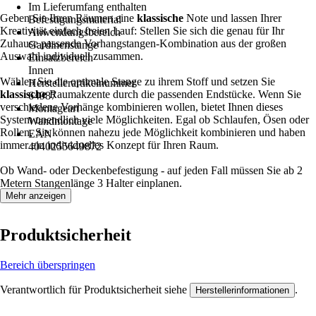
Im Lieferumfang enthalten
Geben Sie Ihren Räumen eine
klassische
Note und lassen Ihrer
Befestigungsmaterial
Kreativität einfach freien Lauf: Stellen Sie sich die genau für Ihr
Anwendungsbereich
Zuhause passende Vorhangstangen-Kombination aus der großen
Gardinenstange
Auswahl individuell zusammen.
Einsatzbereich
Innen
Wählen Sie die optimale Stange zu ihrem Stoff und setzen Sie
Herstellerartikelnummer
klassische
Raumakzente durch die passenden Endstücke. Wenn Sie
64987
verschiedene Vorhänge kombinieren wollen, bietet Ihnen dieses
Montageart
System unendlich viele Möglichkeiten. Egal ob Schlaufen, Ösen oder
Wandmontage
Rollen, Sie können nahezu jede Möglichkeit kombinieren und haben
EAN
immer ein individuelles Konzept für Ihren Raum.
4040255649872
Ob Wand- oder Deckenbefestigung - auf jeden Fall müssen Sie ab 2
Metern Stangenlänge 3 Halter einplanen.
Mehr anzeigen
Produktsicherheit
Bereich überspringen
Verantwortlich für Produktsicherheit siehe
.
Herstellerinformationen