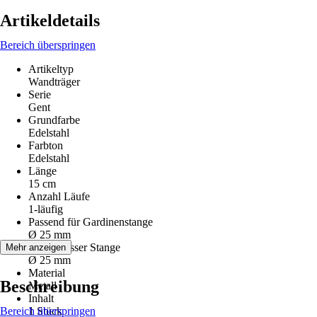
Artikeldetails
Bereich überspringen
Artikeltyp
Wandträger
Serie
Gent
Grundfarbe
Edelstahl
Farbton
Edelstahl
Länge
15 cm
Anzahl Läufe
1-läufig
Passend für Gardinenstange
Ø 25 mm
Durchmesser Stange
Mehr anzeigen
Ø 25 mm
Material
Beschreibung
Metall
Inhalt
Bereich überspringen
1 Stück