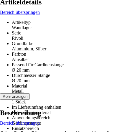
Artikeldetails
Bereich überspringen
Artikeltyp
Wandlager
Serie
Rivoli
Grundfarbe
Aluminium, Silber
Farbton
Alusilber
Passend für Gardinenstange
Ø 20 mm
Durchmesser Stange
Ø 20 mm
Material
Metall
Inhalt
Mehr anzeigen
1 Stück
Im Lieferumfang enthalten
Beschreibung
Befestigungsmaterial
Anwendungsbereich
Bereich überspringen
Gardinenstange
Einsatzbereich