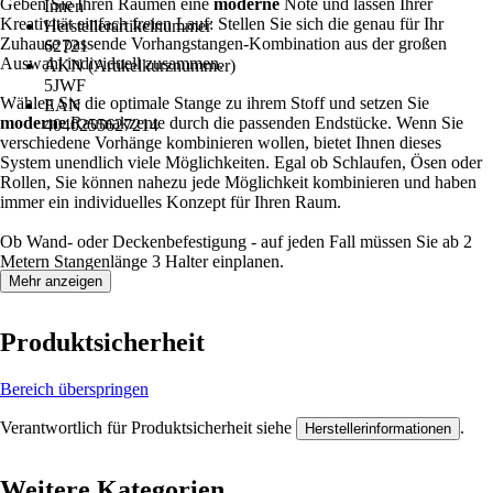
Geben Sie Ihren Räumen eine
moderne
Note und lassen Ihrer
Innen
Kreativität einfach freien Lauf: Stellen Sie sich die genau für Ihr
Herstellerartikelnummer
Zuhause passende Vorhangstangen-Kombination aus der großen
62721
Auswahl individuell zusammen.
AKN (Artikelkurznummer)
5JWF
Wählen Sie die optimale Stange zu ihrem Stoff und setzen Sie
EAN
moderne
Raumakzente durch die passenden Endstücke. Wenn Sie
4040255627214
verschiedene Vorhänge kombinieren wollen, bietet Ihnen dieses
System unendlich viele Möglichkeiten. Egal ob Schlaufen, Ösen oder
Rollen, Sie können nahezu jede Möglichkeit kombinieren und haben
immer ein individuelles Konzept für Ihren Raum.
Ob Wand- oder Deckenbefestigung - auf jeden Fall müssen Sie ab 2
Metern Stangenlänge 3 Halter einplanen.
Mehr anzeigen
Produktsicherheit
Bereich überspringen
Verantwortlich für Produktsicherheit siehe
.
Herstellerinformationen
Weitere Kategorien