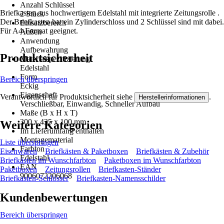
Anzahl Schlüssel
Briefkasten aus hochwertigem Edelstahl mit integrierte Zeitungsrolle .
2 Stück
Der Briefkasten hat ein Zylinderschloss und 2 Schlüssel sind mit dabei.
Einsatzbereich
Für A4-Format geeignet.
Außen
Anwendung
Aufbewahrung
Produktsicherheit
Materialspezifizierung
Edelstahl
Form
Bereich überspringen
Eckig
Eigenschaft
Verantwortlich für Produktsicherheit siehe
.
Herstellerinformationen
Verschließbar, Einwandig, Schneller Aufbau
Maße (B x H x T)
300 x 435 x 100 mm
Weitere Kategorien
Im Lieferumfang enthalten
Montagematerial
Liste überspringen
Farbton
Eisenwaren
Briefkästen & Paketboxen
Briefkästen & Zubehör
Edelstahl
Briefkästen im Wunschfarbton
Paketboxen im Wunschfarbton
EAN
Paketboxen
Zeitungsrollen
Briefkasten-Ständer
9006072206068
Briefkasten-Schlösser
Briefkasten-Namensschilder
Kundenbewertungen
Bereich überspringen