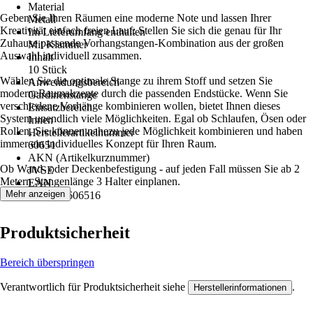
Material
Geben Sie Ihren Räumen eine moderne Note und lassen Ihrer
Metall
Kreativität einfach freien Lauf: Stellen Sie sich die genau für Ihr
Im Lieferumfang enthalten
Zuhause passende Vorhangstangen-Kombination aus der großen
Mit Klammer
Auswahl individuell zusammen.
Inhalt
10 Stück
Wählen Sie die optimale Stange zu ihrem Stoff und setzen Sie
Anwendungsbereich
moderneRaumakzente durch die passenden Endstücke. Wenn Sie
Gardinenstange
verschiedene Vorhänge kombinieren wollen, bietet Ihnen dieses
Einsatzbereich
System unendlich viele Möglichkeiten. Egal ob Schlaufen, Ösen oder
Innen
Rollen, Sie können nahezu jede Möglichkeit kombinieren und haben
Herstellerartikelnummer
immer ein individuelles Konzept für Ihren Raum.
60651
AKN (Artikelkurznummer)
Ob Wand- oder Deckenbefestigung - auf jeden Fall müssen Sie ab 2
JVSE
Metern Stangenlänge 3 Halter einplanen.
EAN
Mehr anzeigen
4040255606516
Produktsicherheit
Bereich überspringen
Verantwortlich für Produktsicherheit siehe
.
Herstellerinformationen