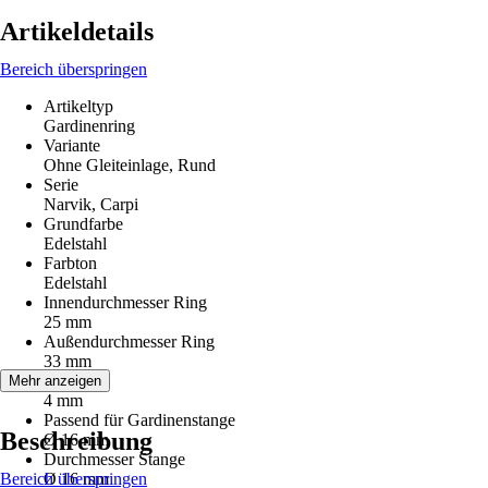
Artikeldetails
Bereich überspringen
Artikeltyp
Gardinenring
Variante
Ohne Gleiteinlage, Rund
Serie
Narvik, Carpi
Grundfarbe
Edelstahl
Farbton
Edelstahl
Innendurchmesser Ring
25 mm
Außendurchmesser Ring
33 mm
Stärke
Mehr anzeigen
4 mm
Passend für Gardinenstange
Beschreibung
Ø 16 mm
Durchmesser Stange
Bereich überspringen
Ø 16 mm