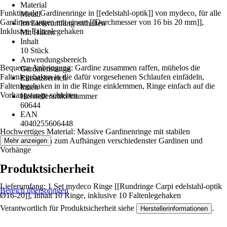
Material
Funktionale Gardinenringe in [[edelstahl-optik]] von mydeco, für alle
Metall
Gardinenstangen mit einem [[Durchmesser von 16 bis 20 mm]],
Im Lieferumfang enthalten
Inklusive Faltenlegehaken
Mit Haken
Inhalt
10 Stück
Anwendungsbereich
Bequeme Anbringung: Gardine zusammen raffen, mühelos die
Gardinenstange
Faltenlegehaken in die dafür vorgesehenen Schlaufen einfädeln,
Einsatzbereich
Faltenlegehaken in in die Ringe einklemmen, Ringe einfach auf die
Innen
Vorhangstange schieben
Herstellerartikelnummer
60644
EAN
4040255606448
Hochwertiges Material: Massive Gardinenringe mit stabilen
Faltenlegehaken zum Aufhängen verschiedenster Gardinen und
Mehr anzeigen
Vorhänge
Produktsicherheit
Lieferumfang: 1 Set mydeco Ringe [[Rundringe Carpi edelstahl-optik
Bereich überspringen
Ø16-20]], Inhalt 10 Ringe, inklusive 10 Faltenlegehaken
Verantwortlich für Produktsicherheit siehe
.
Herstellerinformationen