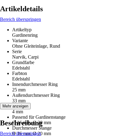
Artikeldetails
Bereich überspringen
Artikeltyp
Gardinenring
Variante
Ohne Gleiteinlage, Rund
Serie
Narvik, Carpi
Grundfarbe
Edelstahl
Farbton
Edelstahl
Innendurchmesser Ring
25 mm
Außendurchmesser Ring
33 mm
Stärke
Mehr anzeigen
4 mm
Passend für Gardinenstange
Beschreibung
Ø 16 mm, Ø 20 mm
Durchmesser Stange
Bereich überspringen
Ø 16 mm, Ø 20 mm