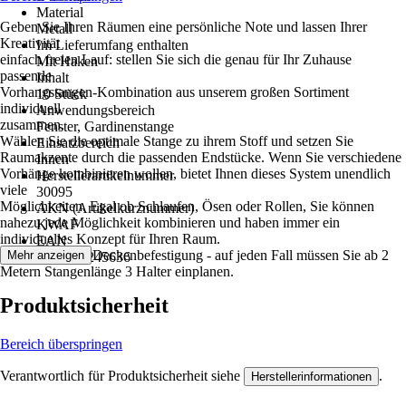
Material
Geben Sie Ihren Räumen eine persönliche Note und lassen Ihrer
Metall
Kreativität
Im Lieferumfang enthalten
einfach freien Lauf: stellen Sie sich die genau für Ihr Zuhause
Mit Haken
passende
Inhalt
Vorhangstangen-Kombination aus unserem großen Sortiment
10 Stück
individuell
Anwendungsbereich
zusammen.
Fenster, Gardinenstange
Wählen Sie die optimale Stange zu ihrem Stoff und setzen Sie
Einsatzbereich
Raumakzente durch die passenden Endstücke. Wenn Sie verschiedene
Innen
Vorhänge kombinieren wollen, bietet Ihnen dieses System unendlich
Herstellerartikelnummer
viele
30095
Möglichkeiten. Egal ob Schlaufen, Ösen oder Rollen, Sie können
AKN (Artikelkurznummer)
nahezu jede Möglichkeit kombinieren und haben immer ein
KWAF
individuelles Konzept für Ihren Raum.
EAN
Ob Wand- oder Deckenbefestigung - auf jeden Fall müssen Sie ab 2
Mehr anzeigen
4003018245636
Metern Stangenlänge 3 Halter einplanen.
Produktsicherheit
Bereich überspringen
Verantwortlich für Produktsicherheit siehe
.
Herstellerinformationen