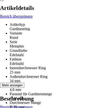
Artikeldetails
Bereich überspringen
Artikeltyp
Gardinenring
Variante
Rund
Serie
Memphis
Grundfarbe
Edelstahl
Farbton
Edelstahl
Innendurchmesser Ring
25 mm
Außendurchmesser Ring
34 mm
Stärke
Mehr anzeigen
4,6 mm
Passend für Gardinenstange
Beschreibung
Ø 16 mm
Durchmesser Stange
Bereich überspringen
Ø 16 mm