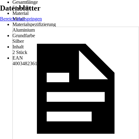
Gesamtlänge
Datenblätter
51,4 mm
Material
Bereich überspringen
Metall
Materialspezifizierung
Aluminium
Grundfarbe
Silber
Inhalt
2 Stück
EAN
4003482361511