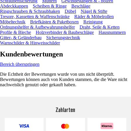
Schraubensicherung
Muttern
Gewindestangen & - bolzen
Abdeckkappen
Scheiben & Ringe
Beschläge
Ringschrauben & Schraubhaken
Dübel
Nägel & Stifte
Tresore, Kassetten & Waffenschränke
Räder & Möbelrollen
Möbeltechnik
Briefkästen & Paketboxen
Reinigung
Ordnungshelfer & Aufbewahrungshelfer
Draht, Seile & Ketten
Profile & Bleche
Holzverbinder & Baubeschläge
Hausnummern
Gitter- & Geländerbau
Sicherungstechnik
Warnschilder & Hinweisschilder
Kundenbewertungen
Bereich überspringen
Die Echtheit der Bewertungen wurde von uns nicht überprüft.
Bewertungen können auch von Kunden stammen, die die Ware nicht
nachweislich genutzt oder gekauft haben.
Zahlarten