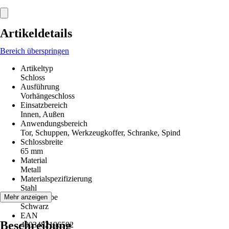
Artikeldetails
Bereich überspringen
Artikeltyp
Schloss
Ausführung
Vorhängeschloss
Einsatzbereich
Innen, Außen
Anwendungsbereich
Tor, Schuppen, Werkzeugkoffer, Schranke, Spind
Schlossbreite
65 mm
Material
Metall
Materialspezifizierung
Stahl
Grundfarbe
Mehr anzeigen
Schwarz
EAN
Beschreibung
4003482196502