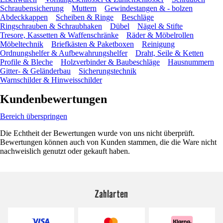
Schraubensicherung
Muttern
Gewindestangen & - bolzen
Abdeckkappen
Scheiben & Ringe
Beschläge
Ringschrauben & Schraubhaken
Dübel
Nägel & Stifte
Tresore, Kassetten & Waffenschränke
Räder & Möbelrollen
Möbeltechnik
Briefkästen & Paketboxen
Reinigung
Ordnungshelfer & Aufbewahrungshelfer
Draht, Seile & Ketten
Profile & Bleche
Holzverbinder & Baubeschläge
Hausnummern
Gitter- & Geländerbau
Sicherungstechnik
Warnschilder & Hinweisschilder
Kundenbewertungen
Bereich überspringen
Die Echtheit der Bewertungen wurde von uns nicht überprüft.
Bewertungen können auch von Kunden stammen, die die Ware nicht
nachweislich genutzt oder gekauft haben.
Zahlarten