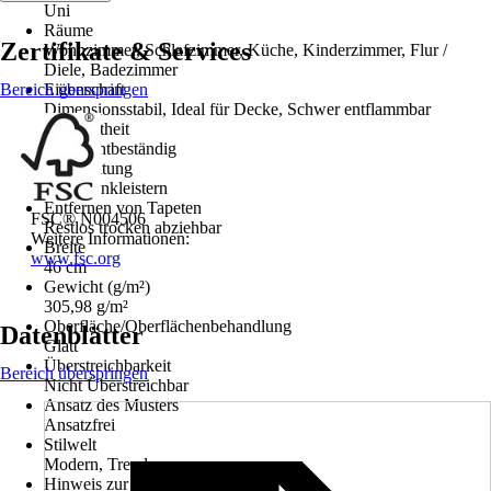
Uni
Räume
Zertifikate & Services
Wohnzimmer, Schlafzimmer, Küche, Kinderzimmer, Flur /
Diele, Badezimmer
Bereich überspringen
Eigenschaft
Dimensionsstabil, Ideal für Decke, Schwer entflammbar
Farbechtheit
Gut Lichtbeständig
Verarbeitung
Wand einkleistern
Entfernen von Tapeten
FSC® N004506
Restlos trocken abziehbar
Weitere Informationen:
Breite
www.fsc.org
46 cm
Gewicht (g/m²)
305,98 g/m²
Oberfläche/Oberflächenbehandlung
Datenblätter
Glatt
Überstreichbarkeit
Bereich überspringen
Nicht Überstreichbar
Ansatz des Musters
Ansatzfrei
Stilwelt
Modern, Trend
Hinweis zur Anfertigungsnummer