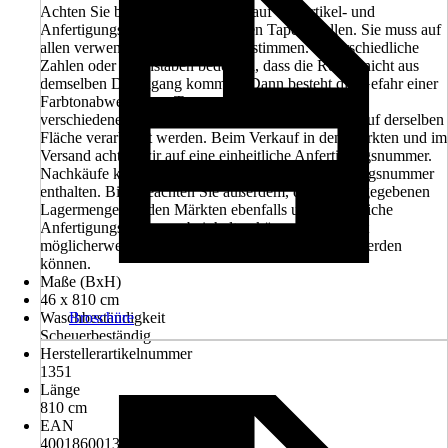
Achten Sie beim Kauf unbedingt auf die Artikel- und
Anfertigungsnummer der einzelnen Tapetenrollen. Sie muss auf
allen verwendeten Rollen übereinstimmen. Unterschiedliche
Zahlen oder Buchstaben bedeuten, dass die Rollen nicht aus
demselben Druckgang kommen. Dann besteht die Gefahr einer
Farbtonabweichung. Tapetenbahnen aus Rollen mit
verschiedenen Anfertigungsnummern dürfen nicht auf derselben
Fläche verarbeitet werden. Beim Verkauf in den Märkten und im
Versand achten wir auf eine einheitliche Anfertigungsnummer.
Nachkäufe können eine unterschiedliche Anfertigungsnummer
enthalten. Bitte beachten Sie außerdem, dass die angegebenen
Lagermengen in den Märkten ebenfalls unterschiedliche
Anfertigungsnummern beinhalten können und somit
möglicherweise nicht in einem Projekt verarbeitet werden
können.
Maße (BxH)
46 x 810 cm
Waschbeständigkeit
Broschüre
Scheuerbeständig
Herstellerartikelnummer
1351
Länge
810 cm
EAN
4001860013519