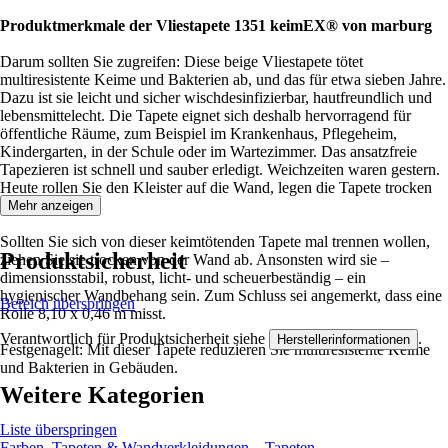
Produktmerkmale der Vliestapete 1351 keimEX® von marburg
Darum sollten Sie zugreifen: Diese beige Vliestapete tötet
multiresistente Keime und Bakterien ab, und das für etwa sieben Jahre.
Dazu ist sie leicht und sicher wischdesinfizierbar, hautfreundlich und
lebensmittelecht. Die Tapete eignet sich deshalb hervorragend für
öffentliche Räume, zum Beispiel im Krankenhaus, Pflegeheim,
Kindergarten, in der Schule oder im Wartezimmer. Das ansatzfreie
Tapezieren ist schnell und sauber erledigt. Weichzeiten waren gestern.
Heute rollen Sie den Kleister auf die Wand, legen die Tapete trocken
an und fertig!
Mehr anzeigen
Sollten Sie sich von dieser keimtötenden Tapete mal trennen wollen,
Produktsicherheit
ziehen Sie sie trocken von der Wand ab. Ansonsten wird sie –
dimensionsstabil, robust, licht- und scheuerbeständig – ein
hygienischer Wandbehang sein. Zum Schluss sei angemerkt, dass eine
Bereich überspringen
Rolle 8,10 x 0,46 m misst.
Verantwortlich für Produktsicherheit siehe
.
Herstellerinformationen
Festgenagelt: Mit dieser Tapete reduzieren Sie multiresistente Keime
und Bakterien in Gebäuden.
Weitere Kategorien
Liste überspringen
Farben, Tapeten & Wandverkleidungen
Tapeten