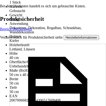
1 Stück
Bei den Obstkisten handelt es sich um gebrauchte Kisten.
Hinweis
Gebraucht
Gewicht
Produktsicherheit
3,5 kg
Anwendung
Dekorieren, Dekoration, Regalbau, Schrankbau,
Bereich überspringen
Wanddekoration
Holzart
Verantwortlich für Produktsicherheit siehe
.
Herstellerinformationen
Kiefer
Holzherkunft
Lettland, Litauen
Höhe
40 cm
Oberfläche/Oberflächenbehandlung
Unbehandelt
Maße (BxHxT)
50 cm x 40 cm x 30 cm
Breite
50 cm
Tiefe
30 cm
EAN
2007006682290, 4306517608408