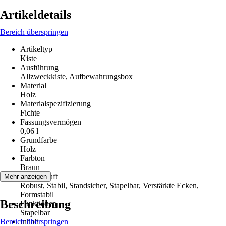
Artikeldetails
Bereich überspringen
Artikeltyp
Kiste
Ausführung
Allzweckkiste, Aufbewahrungsbox
Material
Holz
Materialspezifizierung
Fichte
Fassungsvermögen
0,06 l
Grundfarbe
Holz
Farbton
Braun
Eigenschaft
Mehr anzeigen
Robust, Stabil, Standsicher, Stapelbar, Verstärkte Ecken,
Formstabil
Beschreibung
Funktionen
Stapelbar
Bereich überspringen
Inhalt