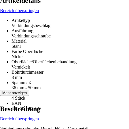
Artikeldetails
Bereich überspringen
Artikeltyp
Verbindungsbeschlag
Ausführung
Verbindungsschraube
Material
Stahl
Farbe Oberfläche
Nickel
Oberfläche/Oberflächenbehandlung
Vernickelt
Bohrdurchmesser
8 mm
Spannmaß
36 mm - 50 mm
Inhalt
Mehr anzeigen
4 Stück
EAN
Beschreibung
4008057000123
Bereich überspringen
Verbindungsschraube M6 mit Hülse, Ganzmetall.