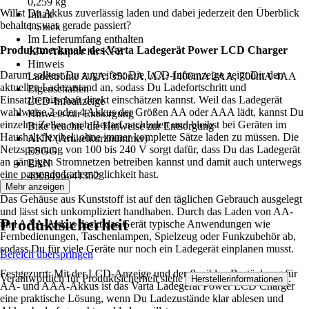
0,259 kg
Willst Du Akkus zuverlässig laden und dabei jederzeit den Überblick
Inhalt
behalten, was gerade passiert?
1 Stück
Im Lieferumfang enthalten
Produktmerkmale des Varta Ladegerät Power LCD Charger
12V Adapter für KFZ
Hinweis
Darum solltest Du zugreifen: Die LCD-Infoanzeige zeigt Dir den
Ladeströme AAA: 350mA, AA: 1400mA 2AA, 700mA 4AA
aktuellen Ladezustand an, sodass Du Ladefortschritt und
Eigenschaften
Einsatzbereitschaft direkt einschätzen kannst. Weil das Ladegerät
LCD-Infoanzeige
wahlweise 2 oder 4 Akkus der Größen AA oder AAA lädt, kannst Du
Hinweis zur Entsorgung
einzelne Zellen nach Bedarf nachladen und bleibst bei Geräten im
Bitte beachte die Hinweise zur Entsorgung
Haushalt flexibel, ohne immer komplette Sätze laden zu müssen. Die
AKN (Artikelkurznummer)
Netzspannung von 100 bis 240 V sorgt dafür, dass Du das Ladegerät
ESGG
an gängigen Stromnetzen betreiben kannst und damit auch unterwegs
EAN
eine passende Lademöglichkeit hast.
4008496641352
Mehr anzeigen
Das Gehäuse aus Kunststoff ist auf den täglichen Gebrauch ausgelegt
und lässt sich unkompliziert handhaben. Durch das Laden von AA-
Produktsicherheit
und AAA-Akkus deckt das Gerät typische Anwendungen wie
Fernbedienungen, Taschenlampen, Spielzeug oder Funkzubehör ab,
sodass Du für viele Geräte nur noch ein Ladegerät einplanen musst.
Bereich überspringen
Festgezurrt: Mit der LCD-Anzeige und der flexiblen Bestückung für
Verantwortlich für Produktsicherheit siehe
.
Herstellerinformationen
AA- und AAA-Akkus ist das Varta Ladegerät Power LCD Charger
eine praktische Lösung, wenn Du Ladezustände klar ablesen und