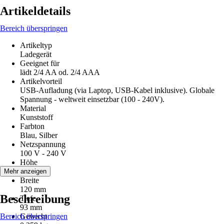
Artikeldetails
Bereich überspringen
Artikeltyp
Ladegerät
Geeignet für
lädt 2/4 AA od. 2/4 AAA
Artikelvorteil
USB-Aufladung (via Laptop, USB-Kabel inklusive). Globale
Spannung - weltweit einsetzbar (100 - 240V).
Material
Kunststoff
Farbton
Blau, Silber
Netzspannung
100 V - 240 V
Höhe
230 mm
Mehr anzeigen
Breite
120 mm
Beschreibung
Tiefe
93 mm
Bereich überspringen
Gewicht