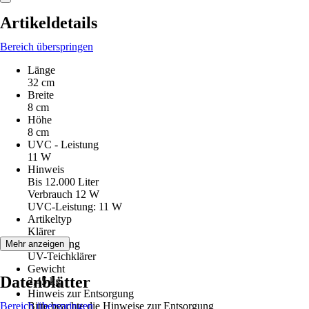
Artikeldetails
Bereich überspringen
Länge
32 cm
Breite
8 cm
Höhe
8 cm
UVC - Leistung
11 W
Hinweis
Bis 12.000 Liter
Verbrauch 12 W
UVC-Leistung: 11 W
Artikeltyp
Klärer
Ausführung
Mehr anzeigen
UV-Teichklärer
Gewicht
Datenblätter
2,45 kg
Hinweis zur Entsorgung
Bereich überspringen
Bitte beachte die Hinweise zur Entsorgung