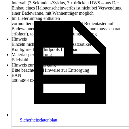
Intervall (3 Sekunden-Zyklus, 3 x drücken UWS – aus Der
Einbau eines Halogenscheinwerfes ist nicht bei Verwendung
einer Badewanne, mit Wannenträger möglich
Im Lieferumfang enthalten
vormontierter Halogenscheinwerfer mit Bedientaster auf
Badewannenrand, (Bestellung der Badewanne muss separat
erfolgen), technische Bedienanleitunganleitung
Hinweis
Einzeln nicht erhältlich nur als Zusatzartikel eines
Konfigurierten Whirlpools Lieferbar
Materialspezifizierung
Edelstahl
Hinweis zur Entsorgung
Bitte beachte die Hinweise zur Entsorgung
EAN
4005489108724
Sicherheitsdatenblatt