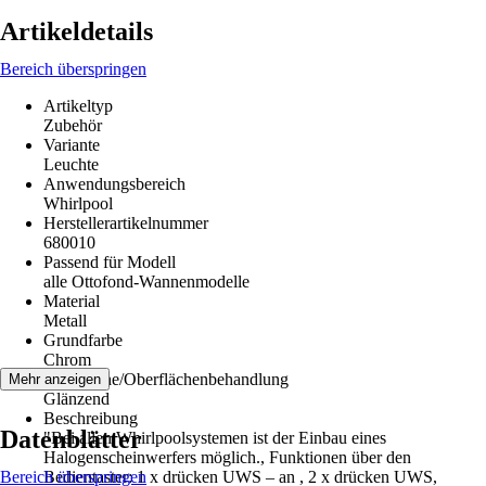
Artikeldetails
Bereich überspringen
Artikeltyp
Zubehör
Variante
Leuchte
Anwendungsbereich
Whirlpool
Herstellerartikelnummer
680010
Passend für Modell
alle Ottofond-Wannenmodelle
Material
Metall
Grundfarbe
Chrom
Oberfläche/Oberflächenbehandlung
Mehr anzeigen
Glänzend
Beschreibung
Datenblätter
"Bei allen Whirlpoolsystemen ist der Einbau eines
Halogenscheinwerfers möglich., Funktionen über den
Bereich überspringen
Bedientaster: 1 x drücken UWS – an , 2 x drücken UWS,