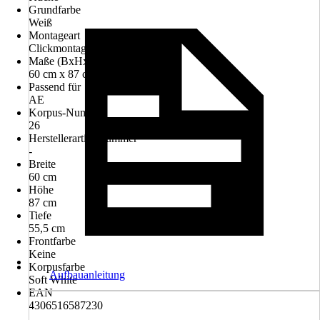
Grundfarbe
Weiß
Montageart
Clickmontage
Maße (BxHxT)
60 cm x 87 cm x 55.5 cm
Passend für
AE
Korpus-Nummer
26
Herstellerartikelnummer
-
Breite
60 cm
Höhe
87 cm
Tiefe
55,5 cm
Frontfarbe
Keine
Korpusfarbe
Aufbauanleitung
Soft White
EAN
4306516587230