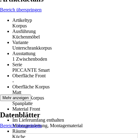
Bereich überspringen
Artikeltyp
Korpus
Ausführung
Küchenmöbel
Variante
Unterschrankkorpus
Ausstattung
1 Zwischenboden
Serie
PICCANTE Smart
Oberfläche Front
-
Oberfläche Korpus
Matt
Material Korpus
Mehr anzeigen
Spanplatte
Material Front
Datenblätter
-
Im Lieferumfang enthalten
Bereich überspringen
Montageanleitung, Montagematerial
Räume
Küche