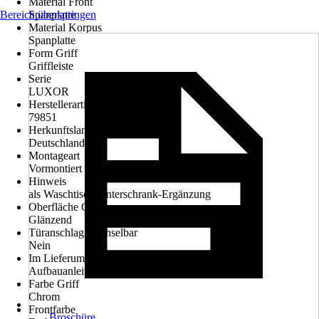
Material Front
Bereich überspringen
Spanplatte
Material Korpus
Spanplatte
Form Griff
Griffleiste
Serie
LUXOR
Herstellerartikelnummer
79851
Herkunftsland
Deutschland
Montageart
Vormontiert
Hinweis
als Waschtisch-Unterschrank-Ergänzung
Oberfläche Griff
Glänzend
Türanschlag wechselbar
Nein
Im Lieferumfang enthalten
Aufbauanleitung, Befestigungsmaterial
Farbe Griff
Chrom
Frontfarbe
Broschüre