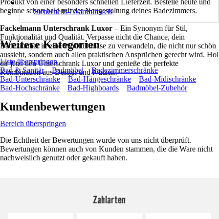
Produkt von einer besonders schnellen Lieferzeit. Bestelle heute und
beginne schon bald mit der Neugestaltung deines Badezimmers.
Sicherheits-/Warnhinweis
Fackelmann Unterschrank Luxor
– Ein Synonym für Stil,
Funktionalität und Qualität. Verpasse nicht die Chance, dein
Weitere Kategorien
Badezimmer in eine Wohlfühloase zu verwandeln, die nicht nur schön
aussieht, sondern auch allen praktischen Ansprüchen gerecht wird. Hol
Liste überspringen
dir jetzt den Unterschrank Luxor und genieße die perfekte
Bad & Sanitär
Badmöbel
Badezimmerschränke
Kombination aus Design und Nutzen!
Bad-Unterschränke
Bad-Hängeschränke
Bad-Midischränke
Bad-Hochschränke
Bad-Highboards
Badmöbel-Zubehör
Kundenbewertungen
Bereich überspringen
Die Echtheit der Bewertungen wurde von uns nicht überprüft.
Bewertungen können auch von Kunden stammen, die die Ware nicht
nachweislich genutzt oder gekauft haben.
Zahlarten