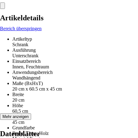
Artikeldetails
Bereich überspringen
Artikeltyp
Schrank
Ausführung
Unterschrank
Einsatzbereich
Innen, Feuchtraum
Anwendungsbereich
Wandhängend
Maße (BxHxT)
20 cm x 60.5 cm x 45 cm
Breite
20 cm
Höhe
60,5 cm
Tiefe
Mehr anzeigen
45 cm
Grundfarbe
Datenblätter
Braun, Grau, Holz