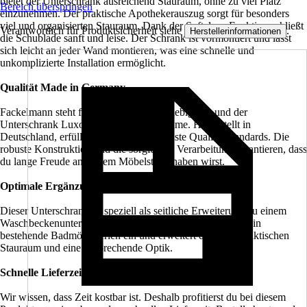
bietet der Unterschrank ausreichend Stauraum, ohne zu viel Platz
Bereich überspringen
einzunehmen. Der praktische Apothekerauszug sorgt für besonders
viel und organisierten Stauraum. Dank der Softclose-Funktion schließt
Verantwortlich für Produktsicherheit siehe
.
Herstellerinformationen
die Schublade sanft und leise. Der Schrank ist vormontiert und lässt
sich leicht an jeder Wand montieren, was eine schnelle und
unkomplizierte Installation ermöglicht.
Qualität Made in Germany
Fackelmann steht für Qualität und Langlebigkeit, und der
Unterschrank Luxor ist da keine Ausnahme. Hergestellt in
Deutschland, erfüllt dieses Produkt höchste Qualitätsstandards. Die
robuste Konstruktion und die sorgfältige Verarbeitung garantieren, dass
du lange Freude an diesem Möbelstück haben wirst.
Optimale Ergänzung
Dieser Unterschrank ist speziell als seitliche Erweiterung zu einem
Waschbeckenunterschrank konzipiert. Er fügt sich nahtlos in
bestehende Badmöbelserien ein und erweitert diese um praktischen
Stauraum und eine ansprechende Optik.
Schnelle Lieferzeit
Wir wissen, dass Zeit kostbar ist. Deshalb profitierst du bei diesem