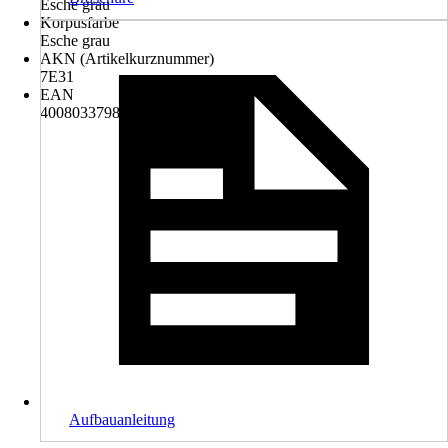
Esche grau
Korpusfarbe
Esche grau
AKN (Artikelkurznummer)
7E31
EAN
4008033798518
Aufbauanleitung