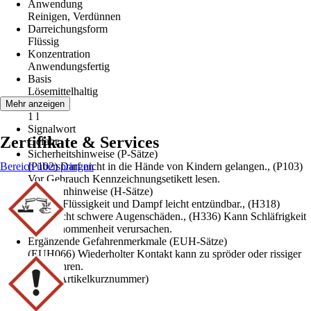
Anwendung
Reinigen, Verdünnen
Darreichungsform
Flüssig
Konzentration
Anwendungsfertig
Basis
Lösemittelhaltig
Inhalt
Mehr anzeigen
1 l
Signalwort
Zertifikate & Services
Gefahr
Sicherheitshinweise (P-Sätze)
Bereich überspringen
(P102) Darf nicht in die Hände von Kindern gelangen., (P103)
Vor Gebrauch Kennzeichnungsetikett lesen.
Gefahrenhinweise (H-Sätze)
(H225) Flüssigkeit und Dampf leicht entzündbar., (H318)
Verursacht schwere Augenschäden., (H336) Kann Schläfrigkeit
und Benommenheit verursachen.
Ergänzende Gefahrenmerkmale (EUH-Sätze)
(EUH066) Wiederholter Kontakt kann zu spröder oder rissiger
Haut führen.
AKN (Artikelkurznummer)
4RAF
EAN