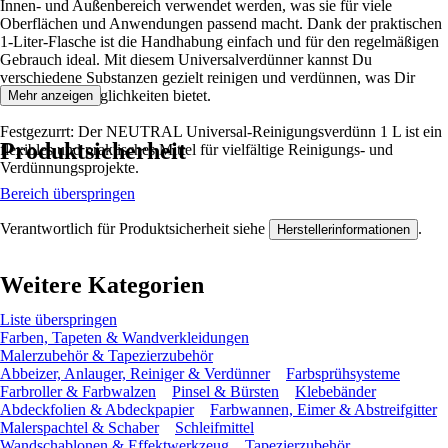
Innen- und Außenbereich verwendet werden, was sie für viele
Oberflächen und Anwendungen passend macht. Dank der praktischen
1-Liter-Flasche ist die Handhabung einfach und für den regelmäßigen
Gebrauch ideal. Mit diesem Universalverdünner kannst Du
verschiedene Substanzen gezielt reinigen und verdünnen, was Dir
viele Einsatzmöglichkeiten bietet.
Mehr anzeigen
Festgezurrt: Der NEUTRAL Universal-Reinigungsverdünn 1 L ist ein
Produktsicherheit
flexibles und praktisches Mittel für vielfältige Reinigungs- und
Verdünnungsprojekte.
Bereich überspringen
Verantwortlich für Produktsicherheit siehe
.
Herstellerinformationen
Weitere Kategorien
Liste überspringen
Farben, Tapeten & Wandverkleidungen
Malerzubehör & Tapezierzubehör
Abbeizer, Anlauger, Reiniger & Verdünner
Farbsprühsysteme
Farbroller & Farbwalzen
Pinsel & Bürsten
Klebebänder
Abdeckfolien & Abdeckpapier
Farbwannen, Eimer & Abstreifgitter
Malerspachtel & Schaber
Schleifmittel
Wandschablonen & Effektwerkzeug
Tapezierzubehör