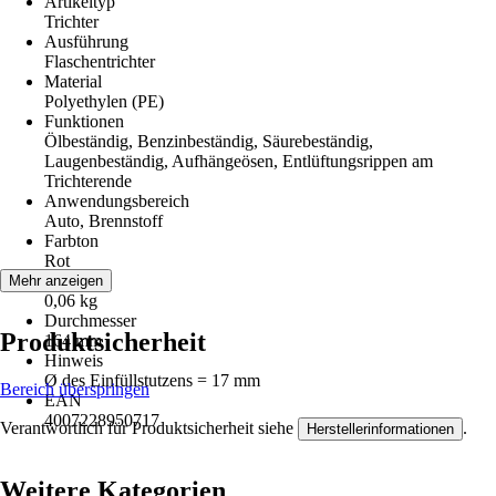
Artikeltyp
Trichter
Ausführung
Flaschentrichter
Material
Polyethylen (PE)
Funktionen
Ölbeständig, Benzinbeständig, Säurebeständig,
Laugenbeständig, Aufhängeösen, Entlüftungsrippen am
Trichterende
Anwendungsbereich
Auto, Brennstoff
Farbton
Rot
Gewicht
Mehr anzeigen
0,06 kg
Durchmesser
Produktsicherheit
164 mm
Hinweis
Ø des Einfüllstutzens = 17 mm
Bereich überspringen
EAN
4007228950717
Verantwortlich für Produktsicherheit siehe
.
Herstellerinformationen
Weitere Kategorien