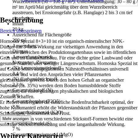
Wurzelbereich (50 – 100 g / m²). Unterhaltsdüngung: 30 – 80 g /
m² im April/Mai gleichmäßig über dem Wurzelbereich
ausstreuen, bei Erosionsgefahr (z.B. Hanglage) 2 bis 3 cm tief
einarbeiten.
Beschreibung
Inhalt
20 kg
Bereich überspringen
Ausreichend für Flächengröße
200 m²
Hornoska Spezial 8+3+10 ist ein organisch-mineralischer NPK-
Anwendung
Dünger mit 3-fach-Wirkung zur vielseitigen Anwendung in den
Düngen
einzelnen Bereichen des Produktionsgartenbaus sowie im öffentlichen
Anwendungsbereich
Grün und im Landschaftsbau. Für eine dichte grüne Laubwand oder
Nutzgarten, Ziergarten
gesunde Nadeln, aber weniger Längenwachstum. Hornoska Spezial ist
(N) Ammoniumstickstoff
auf Grund seines ausgeglichenen Nährstoffverhältnisses universell
3,4 %
einsetzbar und wird den Ansprüchen vieler Pflanzenarten
(N) Carbamidstickstoff
gleichermaßen gerecht. Durch den hohen Gehalt an organischer
2,3 %
Substanz (ca. 35%) werden dem Boden humusbildende Stoffe
Gesamtstickstoff (N)
zugeführt, die einen günstigen physikalischen und biologischen
8 %
Zustand schaffen.
Gesamtphosphat (P2O5)
Er fördert und ergänzt die natürliche Bodenfruchtbarkeit optimal, der
3 %
hohe Kaliumanteil erhöht die Widerstandskraft der Pflanzen gegenüber
Gesamtkaliumoxid (K2O)
Schädlingen, Trockenheit und Frost.
10 %
Die Kombination von verschiedenen Stickstoff-Formen bewirkt eine
Mehr anzeigen
Gesamtschwefel (S)
sofortige Stickstoffumsetzung und eine langanhaltende Wirkung.
7 %
Weitere Kategorien
Gesamtmagnesiumoxid (MgO)