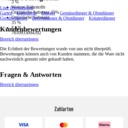
3 %
Weitere Nährstoffe
Liste überspringen
Organische Substanz 35%
Garten
Gartenerde
Dünger
Gemüsedünger & Obstdünger
Organische Substanz
Gemüsedünger
Beerendünger & Obstdünger
Kräuterdünger
35 %
EAN
Kundenbewertungen
7610933094392
Bereich überspringen
Die Echtheit der Bewertungen wurde von uns nicht überprüft.
Bewertungen können auch von Kunden stammen, die die Ware nicht
nachweislich genutzt oder gekauft haben.
Fragen & Antworten
Bereich überspringen
Zahlarten