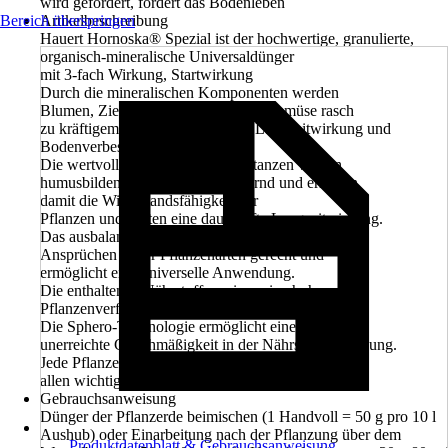
wird gefördert, fördert das Bodenleben
Bereich überspringen
Artikelbeschreibung
Hauert Hornoska® Spezial ist der hochwertige, granulierte,
organisch-mineralische Universaldünger
mit 3-fach Wirkung, Startwirkung
Durch die mineralischen Komponenten werden
Blumen, Ziersträucher, Bäume und Gemüse rasch
zu kräftigem Wachstum angeregt, Langzeitwirkung und
Bodenverbesserung
Die wertvollen, organischen Substanzen wirken
humusbildend und bodenverbessernd und erhöhen
damit die Widerstandsfähigkeit der
Pflanzen und leisten eine dauerhafte Langzeitwirkung.
Das ausbalancierte Nährstoffverhältnis wird den
Ansprüchen vieler Pflanzenarten gerecht und
ermöglicht eine universelle Anwendung.
Die enthaltenen Nährstoffe weisen eine hohe
Pflanzenverfügbarkeit auf.
Die Sphero-Technologie ermöglicht eine bislang
unerreichte Gleichmäßigkeit in der Nährstoffversorgung.
Jede Pflanze wird gleich gut mit
allen wichtigen Nährstoffen versorgt
Gebrauchsanweisung
Dünger der Pflanzerde beimischen (1 Handvoll = 50 g pro 10 l
Aushub) oder Einarbeitung nach der Pflanzung über dem
Produktdatenblatt & Gebrauchsanweisung