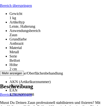
Bereich überspringen
Gewicht
1 kg
Artikeltyp
Leiste, Halterung
Anwendungsbereich
Zaun
Grundfarbe
Anthrazit
Material
Metall
Serie
Belfort
Höhe
2 cm
Oberfläche/Oberflächenbehandlung
Mehr anzeigen
-
AKN (Artikelkurznummer)
Beschreibung
VG33
EAN
Bereich überspringen
4250260966998
Musst Du Deinen Zaun professionell stabilisieren und fixieren? Mit