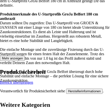
dem U-Startprofil GroJa Belfort 180 cm in Anthrazit gelingt Dir das
definitiv.
Produktmerkmale des U-Startprofils GroJa Belfort 180 cm
anthrazit
Darum solltest Du zugreifen: Das U-Startprofil von GROEN &
JANSSEN mit einer Länge von 180 cm bietet ideale Unterstützung für
Zaunkonstruktionen. Es dient als Leiste und Halterung und ist
vielseitig einsetzbar im Zaunbau. Hergestellt aus robustem Metall,
bietet es eine hohe Stabilität und Langlebigkeit.
Die einfache Montage und die zuverlässige Fixierung durch das U-
Startprofil sorgen für einen festen Halt der Zaunelemente. Trotz des
geringen Gewichts von nur 1.0 kg ist das Profil äußerst stabil und
Mehr anzeigen
verleiht Deinem Zaun den notwendigen Halt.
Produktsicherheit
Festgezurrt: Das U-Startprofil GroJa Belfort überzeugt durch hohe
Stabilität und einfache Montage – die perfekte Lösung für eine sichere
Zaunkonstruktion.
Bereich überspringen
Verantwortlich für Produktsicherheit siehe
.
Herstellerinformationen
Weitere Kategorien