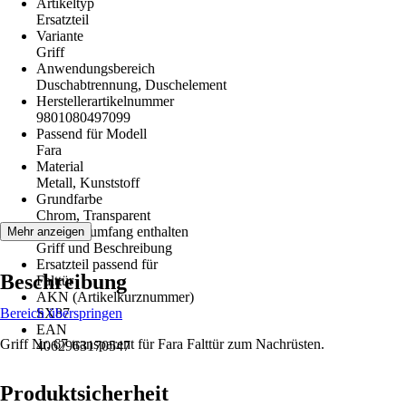
Artikeltyp
Ersatzteil
Variante
Griff
Anwendungsbereich
Duschabtrennung, Duschelement
Herstellerartikelnummer
9801080497099
Passend für Modell
Fara
Material
Metall, Kunststoff
Grundfarbe
Chrom, Transparent
Im Lieferumfang enthalten
Mehr anzeigen
Griff und Beschreibung
Ersatzteil passend für
Beschreibung
Falttür
AKN (Artikelkurznummer)
Bereich überspringen
SX87
EAN
Griff Nr. 67 transparent für Fara Falttür zum Nachrüsten.
4062963170547
Produktsicherheit