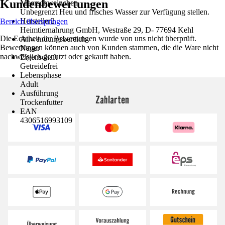
Kundenbewertungen
Meerschweinchen
Unbegrenzt Heu und frisches Wasser zur Verfügung stellen.
Hersteller2
Bereich überspringen
Heimtiernahrung GmbH, Westraße 29, D- 77694 Kehl
Die Echtheit der Bewertungen wurde von uns nicht überprüft.
Anwendungsbereich
Bewertungen können auch von Kunden stammen, die die Ware nicht
Nager
nachweislich genutzt oder gekauft haben.
Eigenschaft
Getreidefrei
Lebensphase
Adult
Ausführung
Zahlarten
Trockenfutter
EAN
4306516993109