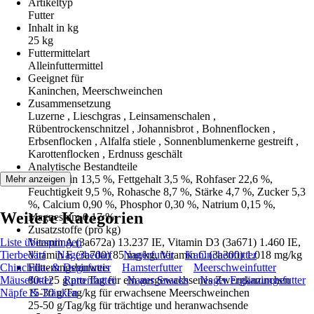
Artikeltyp
Futter
Inhalt in kg
25 kg
Futtermittelart
Alleinfuttermittel
Geeignet für
Kaninchen, Meerschweinchen
Zusammensetzung
Luzerne , Lieschgras , Leinsamenschalen ,
Rübentrockenschnitzel , Johannisbrot , Bohnenflocken ,
Erbsenflocken , Alfalfa stiele , Sonnenblumenkerne gestreift ,
Karottenflocken , Erdnuss geschält
Analytische Bestandteile
Rohprotein 13,5 %, Fettgehalt 3,5 %, Rohfaser 22,6 %,
Mehr anzeigen
Feuchtigkeit 9,5 %, Rohasche 8,7 %, Stärke 4,7 %, Zucker 5,3
%, Calcium 0,90 %, Phosphor 0,30 %, Natrium 0,15 %,
Weitere Kategorien
Magnesium 0,17 %
Zusatzstoffe (pro kg)
Liste überspringen
Vitamin A (3a672a) 13.237 IE, Vitamin D3 (3a671) 1.460 IE,
Tierbedarf
Vitamin E (3a700) 85 mg/kg, Vitamin C (3a300) 1.018 mg/kg
Nagerbedarf
Nagerfutter
Kaninchenfutter
Chinchilla- & Degufutter
Fütterungshinweis
Hamsterfutter
Meerschweinfutter
Mäusefutter
80-125 g pro Tag für ein ausgewachsenes Zwergkaninchen
Rattenfutter
Nager Snacks
Nager Ergänzungsfutter
Näpfe & Tränken
15-30 g/Tag/kg für erwachsene Meerschweinchen
25-50 g/Tag/kg für trächtige und heranwachsende