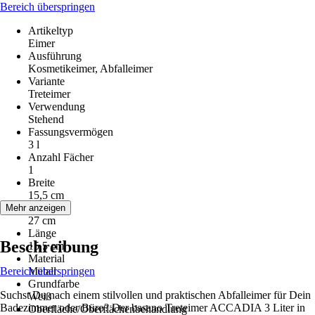
Bereich überspringen
Artikeltyp
Eimer
Ausführung
Kosmetikeimer, Abfalleimer
Variante
Treteimer
Verwendung
Stehend
Fassungsvermögen
3 l
Anzahl Fächer
1
Breite
15,5 cm
Höhe
Mehr anzeigen
27 cm
Länge
Beschreibung
15,5 cm
Material
Bereich überspringen
Metall
Grundfarbe
Suchst Du nach einem stilvollen und praktischen Abfalleimer für Dein
Weiß
Badezimmer oder Büro? Der basano Treteimer ACCADIA 3 Liter in
Oberfläche/Oberflächenbehandlung