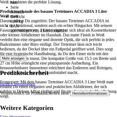
Weiß matt bietet die perfekte Lösung.
Matt
Serie
Produktmerkmale des basano Treteimers ACCADIA 3 Liter
Accadia
Weiß matt
Gewicht
Darum solltest Du zugreifen: Der basano Treteimer ACCADIA ist
0,86 kg
nicht nur funktional, sondern auch ein echter Hingucker. Mit seinem
EAN
Fassungsvermögen von 3 Litern eignet er sich ideal als Kosmetikeimer
2007005397089, 4306516660520
oder kleiner Abfalleimer im Haushalt. Das matte Finish in Weiß
verleiht ihm eine elegante und dezente Optik, die sich perfekt in jedes
Badezimmer oder Büro einfügt. Der Treteimer lässt sich leicht
bedienen, da der Deckel über ein Fußpedal geöffnet wird. Dies sorgt
für eine hygienische Handhabung, da Du den Eimer nicht mit den
Händen berühren musst. Die kompakte Größe von 15,5 cm Breite und
Mehr anzeigen
27 cm Höhe ermöglicht eine platzsparende Aufstellung. Ein
herausnehmbarer Inneneimer erleichtert das Entleeren und Reinigen,
Produktsicherheit
was die Nutzung besonders komfortabel macht.
Festgezurrt: Mit dem basano Treteimer ACCADIA 3 Liter Weiß matt
Bereich überspringen
erhältst Du einen eleganten und praktischen Abfalleimer, der sich
nahtlos in Deinen Alltag einfügt und für eine hygienische Handhabung
Verantwortlich für Produktsicherheit siehe
.
Herstellerinformationen
sorgt.
Weitere Kategorien
Liste überspringen