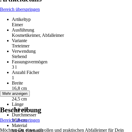
Bereich überspringen
Artikeltyp
Eimer
Ausführung
Kosmetikeimer, Abfalleimer
Variante
Treteimer
Verwendung
Stehend
Fassungsvermögen
3 l
Anzahl Fächer
1
Breite
16,8 cm
Höhe
Mehr anzeigen
24,5 cm
Länge
Beschreibung
16,8 cm
Durchmesser
Bereich überspringen
16,8 cm
Material
Möchtest Du einen stilvollen und praktischen Abfalleimer für Dein
Metall, Edelstahl