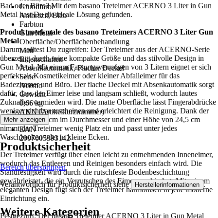
Bad oder Büro? Mit dem basano Treteimer ACERNO 3 Liter in Gun
Grundfarbe
Metal hast Du die ideale Lösung gefunden.
Anthrazit, Blau
Farbton
Produktmerkmale des basano Treteimers ACERNO 3 Liter Gun
Gun Metal
Metal
Oberfläche/Oberflächenbehandlung
Darum solltest Du zugreifen: Der Treteimer aus der ACERNO-Serie
Matt
überzeugt durch seine kompakte Größe und das stilvolle Design in
Eigenschaften
Gun Metal. Mit einem Fassungsvermögen von 3 Litern eignet er sich
Absenkautomatik, Flacher Deckel
perfekt als Kosmetikeimer oder kleiner Abfalleimer für das
Serie
Badezimmer und Büro. Der flache Deckel mit Absenkautomatik sorgt
Acerno
dafür, dass der Eimer leise und langsam schließt, wodurch lautes
Gewicht
Zuknallen vermieden wird. Die matte Oberfläche lässt Fingerabdrücke
0,66 kg
weniger sichtbar erscheinen und erleichtert die Reinigung. Dank der
AKN (Artikelkurznummer)
Maße von 16,8 cm im Durchmesser und einer Höhe von 24,5 cm
Mehr anzeigen
687T
nimmt der Treteimer wenig Platz ein und passt unter jedes
EAN
Waschbecken oder in kleine Ecken.
2007005393142
Produktsicherheit
Der Treteimer verfügt über einen leicht zu entnehmenden Inneneimer,
wodurch das Entleeren und Reinigen besonders einfach wird. Die
Bereich überspringen
Standfestigkeit wird durch die rutschfeste Bodenbeschichtung
gewährleistet, die ein Verrutschen des Eimers verhindert. Mit seinem
Verantwortlich für Produktsicherheit siehe
.
Herstellerinformationen
eleganten Design fügt sich der Treteimer harmonisch in jede moderne
Einrichtung ein.
Weitere Kategorien
Festgezurrt: Der basano Treteimer ACERNO 3 Liter in Gun Metal