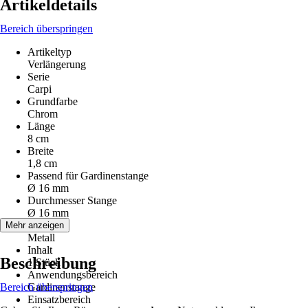
Artikeldetails
Bereich überspringen
Artikeltyp
Verlängerung
Serie
Carpi
Grundfarbe
Chrom
Länge
8 cm
Breite
1,8 cm
Passend für Gardinenstange
Ø 16 mm
Durchmesser Stange
Ø 16 mm
Material
Mehr anzeigen
Metall
Inhalt
Beschreibung
1 Stück
Anwendungsbereich
Bereich überspringen
Gardinenstange
Einsatzbereich