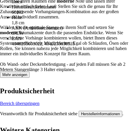
Geben Sie Ihren Räumen eine
moderne
Note und lassen Ihrer
Innen
Kreativität einfach freien Lauf: Stellen Sie sich die genau für Ihr
Herstellerartikelnummer
Zuhause passende Vorhangstangen-Kombination aus der großen
60802
Auswahl individuell zusammen.
Höhe
1,8 cm
Wählen Sie die optimale Stange zu ihrem Stoff und setzen Sie
AKN (Artikelkurznummer)
moderne
Raumakzente durch die passenden Endstücke. Wenn Sie
67EW
verschiedene Vorhänge kombinieren wollen, bietet Ihnen dieses
EAN
System unendlich viele Möglichkeiten. Egal ob Schlaufen, Ösen oder
4040255608022, 4040255630535
Rollen, Sie können nahezu jede Möglichkeit kombinieren und haben
immer ein individuelles Konzept für Ihren Raum.
Ob Wand- oder Deckenbefestigung - auf jeden Fall müssen Sie ab 2
Metern Stangenlänge 3 Halter einplanen.
Mehr anzeigen
Produktsicherheit
Bereich überspringen
Verantwortlich für Produktsicherheit siehe
.
Herstellerinformationen
Weitere Kategorien