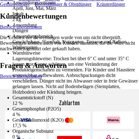
Anwendungszeitraum
Gemüsedünger
Beerendünger & Obstdünger
Kräuterdünger
April, Juni, Mai, März
Inhalt
Kundenbewertungen
2 kg
Anwendung
Bereich überspringen
Düngen
Anwendungsbereich
Die Echtheit der Bewertungen wurde von uns nicht überprüft.
Gewächshaus, Haushalt, Nutzgarten, Terrasse und Balkon,
Bewertungen können auch von Kunden stammen, die die Ware nicht
Wintergarten
nachweislich genutzt oder gekauft haben.
Warnhinweise
Lagerungshinweise: Trocken bei über 6° C und unter 35° C
Fragen & Antworten
lagern, vor Sonne schützen, um eine Veränderung der
Produkteigenschaften zu vermeiden. Für Kinder und Haustiere
unerreichbar aufbewahren. Anbruchpackungen dicht
Bereich überspringen
verschließen. Dünger nicht ins Abwasser oder in freie Gewässer
gelangen lassen. Nicht auf Bodenbelägen (Steinplatten,
Holzboden) oder Kleidung bringen.
Gesamtstickstoff (N)
Zahlarten
12 %
Gesamtphosphat (P2O5)
4 %
Gesamtkaliumoxid (K2O)
17,5 %
Organische Substanz
0 %