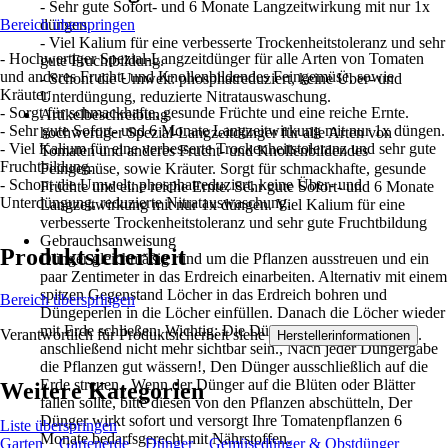
- Sehr gute Sofort- und 6 Monate Langzeitwirkung mit nur 1x
Bereich überspringen
düngen.
- Viel Kalium für eine verbesserte Trockenheitstoleranz und sehr
- Hochwertiger Spezial-Langzeitdünger für alle Arten von Tomaten
gute Fruchtbildung.
und anderes Frucht- und Knollenbildendes Feingemüse, sowie
- Schont die Umwelt: phosphatreduziert, keine Über- und
Kräuter.
Unterdüngung, reduzierte Nitratauswaschung.
- Sorgt für schmackhafte, gesunde Früchte und eine reiche Ernte.
Artikelbeschreibung
- Sehr gute Sofort- und 6 Monate Langzeitwirkung mit nur 1x düngen.
hochwertiger Spezial-Langzeitdünger für alle Arten von
- Viel Kalium für eine verbesserte Trockenheitstoleranz und sehr gute
Tomaten und anderes Frucht- und Knollenbildendes
Fruchtbildung.
Feingemüse, sowie Kräuter. Sorgt für schmackhafte, gesunde
- Schont die Umwelt: phosphatreduziert, keine Über- und
Früchte und eine reiche Ernte. Sehr gute Sofort- und 6 Monate
Unterdüngung, reduzierte Nitratauswaschung.
Langzeitwirkung mit nur 1x düngen. Viel Kalium für eine
verbesserte Trockenheitstoleranz und sehr gute Fruchtbildung
Gebrauchsanweisung
Produktsicherheit
Dünger gleichmäßig rund um die Pflanzen ausstreuen und ein
paar Zentimeter in das Erdreich einarbeiten. Alternativ mit einem
spitzen Gegenstand Löcher in das Erdreich bohren und
Bereich überspringen
Düngeperlen in die Löcher einfüllen. Danach die Löcher wieder
mit Erde schließen. Wichtig: Die Düngeperlen sollten
Verantwortlich für Produktsicherheit siehe
.
Herstellerinformationen
anschließend nicht mehr sichtbar sein., Nach jeder Düngergabe
die Pflanzen gut wässern!, Den Dünger ausschließlich auf die
Erde streuen., Wenn der Dünger auf die Blüten oder Blätter
Weitere Kategorien
fallen sollte, bitte diesen von den Pflanzen abschütteln, Der
Dünger wirkt sofort und versorgt Ihre Tomatenpflanzen 6
Liste überspringen
Monate bedarfsgerecht mit Nährstoffen.
Garten
Gartenerde
Dünger
Gemüsedünger & Obstdünger