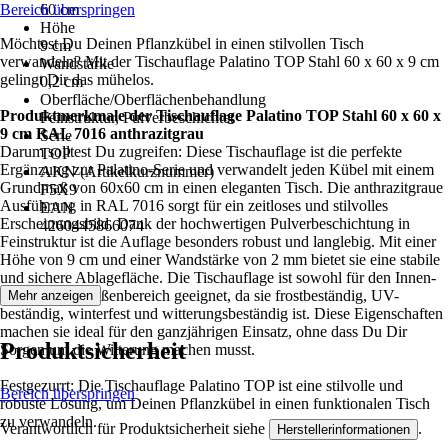
Bereich überspringen
60 cm
Höhe
Möchtest Du Deinen Pflanzkübel in einen stilvollen Tisch
9 cm
verwandeln? Mit der Tischauflage Palatino TOP Stahl 60 x 60 x 9 cm
Wandstärke
gelingt Dir das mühelos.
0,2 cm
Oberfläche/Oberflächenbehandlung
Produktmerkmale der Tischauflage Palatino TOP Stahl 60 x 60 x
Feinstruktur, Pulverbeschichtet
9 cm RAL 7016 anthrazitgrau
Serie
Darum solltest Du zugreifen: Diese Tischauflage ist die perfekte
TOP
Ergänzung zur Palatino-Serie und verwandelt jeden Kübel mit einem
AKN (Artikelkurznummer)
Grundmaß von 60x60 cm in einen eleganten Tisch. Die anthrazitgraue
F5X9
Ausführung in RAL 7016 sorgt für ein zeitloses und stilvolles
EAN
Erscheinungsbild. Dank der hochwertigen Pulverbeschichtung in
4260445866074
Feinstruktur ist die Auflage besonders robust und langlebig. Mit einer
Höhe von 9 cm und einer Wandstärke von 2 mm bietet sie eine stabile
und sichere Ablagefläche. Die Tischauflage ist sowohl für den Innen-
als auch den Außenbereich geeignet, da sie frostbeständig, UV-
Mehr anzeigen
beständig, winterfest und witterungsbeständig ist. Diese Eigenschaften
machen sie ideal für den ganzjährigen Einsatz, ohne dass Du Dir
Produktsicherheit
Sorgen um die Witterung machen musst.
Festgezurrt: Die Tischauflage Palatino TOP ist eine stilvolle und
Bereich überspringen
robuste Lösung, um Deinen Pflanzkübel in einen funktionalen Tisch
zu verwandeln.
Verantwortlich für Produktsicherheit siehe
.
Herstellerinformationen