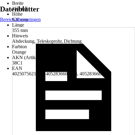
Breite
Datenblätter
355 mm
Höhe
Bereich überspringen
620 mm
Länge
355 mm
Hinweis
Abdeckung, Teleskoprohr, Dichtung
Farbton
Orange
AKN (Artikelkurznummer)
38C1
EAN
4025075621512, 4052836602206, 4052836602404