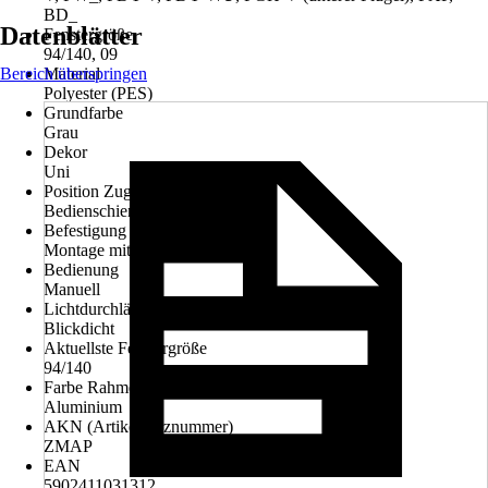
BD_
Datenblätter
Fenstergröße
94/140, 09
Bereich überspringen
Material
Polyester (PES)
Grundfarbe
Grau
Dekor
Uni
Position Zugvorrichtung
Bedienschiene
Befestigung
Montage mit Seitenführung
Bedienung
Manuell
Lichtdurchlässigkeit
Blickdicht
Aktuellste Fenstergröße
94/140
Farbe Rahmen
Aluminium
AKN (Artikelkurznummer)
ZMAP
EAN
5902411031312