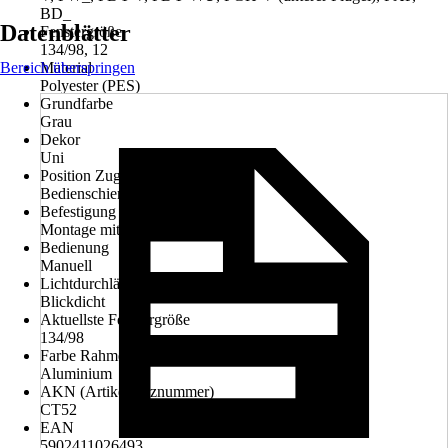
BD_
Datenblätter
Fenstergröße
134/98, 12
Bereich überspringen
Material
Polyester (PES)
Grundfarbe
Grau
Dekor
Uni
Position Zugvorrichtung
Bedienschiene
Befestigung
Montage mit Seitenführung
Bedienung
Manuell
Lichtdurchlässigkeit
Blickdicht
Aktuellste Fenstergröße
134/98
Farbe Rahmen
Aluminium
AKN (Artikelkurznummer)
CT52
EAN
5902411026493