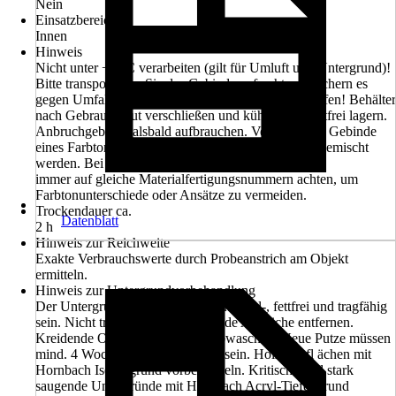
Nein
Einsatzbereich
Innen
Hinweis
Nicht unter +8 °C verarbeiten (gilt für Umluft und Untergrund)!
Bitte transportieren Sie das Gebinde aufrecht und sichern es
gegen Umfallen und damit gegen mögliches Auslaufen! Behälter
nach Gebrauch gut verschließen und kühl, aber frostfrei lagern.
Anbruchgebinde alsbald aufbrauchen. Verschiedene Gebinde
eines Farbtons sollten vor Gebrauch untereinander gemischt
werden. Bei Verarbeitung mehrerer Gebinde
immer auf gleiche Materialfertigungsnummern achten, um
Farbtonunterschiede oder Ansätze zu vermeiden.
Trockendauer ca.
Datenblatt
2 h
Hinweis zur Reichweite
Exakte Verbrauchswerte durch Probeanstrich am Objekt
ermitteln.
Hinweis zur Untergrundvorbehandlung
Der Untergrund muss sauber, trocken, öl-, fettfrei und tragfähig
sein. Nicht tragfähige und blätternde Anstriche entfernen.
Kreidende Oberfl ächen restlos abwaschen. Neue Putze müssen
mind. 4 Wochen durchgetrocknet sein. Holzoberfl ächen mit
Hornbach Isoliergrund vorbehandeln. Kritische und stark
saugende Untergründe mit Hornbach Acryl-Tiefengrund