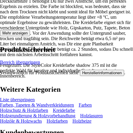
Deckkraftstufe 1 benötigst Du nur zwei Anstriche, um ein perfektes
Ergebnis zu erzielen. Die Farbe ist blockfest, was bedeutet, dass sie
nach dem Trocknen nicht klebt und somit ideal für Möbel geeignet ist.
Die empfohlene Verarbeitungstemperatur liegt über +8 °C, um
optimale Ergebnisse zu gewährleisten. Die Kreidefarbe eignet sich für
verschiedene Untergründe wie Holz, Gipskarton, Putz, Tapete, Beton
und Mauerwerk. Vor der Anwendung sollte der Untergrund sauber,
Mehr anzeigen
trocken und tragfähig sein. Die Reichweite beträgt etwa 6,5 m² pro
Liter bei einmaligem Anstrich, was Dir eine gute Planbarkeit
Produktsicherheit
ermöglicht. Die Trockendauer beträgt ca. 2 Stunden, sodass Du schnell
mit dem nächsten Arbeitsschritt fortfahren kannst.
Bereich überspringen
Festgezurrt: Die StyleColor Kreidefarbe shadow 375 ml ist die
perfekte Wahl für kreative und individuelle Gestaltungsideen im
Verantwortlich für Produktsicherheit siehe
.
Herstellerinformationen
Innenbereich.
Weitere Kategorien
Liste überspringen
Farben, Tapeten & Wandverkleidungen
Farben
Holzschutz & Holzfarben
Kreidefarbe
Holzgrundierung & Holzvorbehandlung
Holzlasuren
Holzöle & Holzwachs
Holzfarben
Holzbeize
Kundenbewertungen