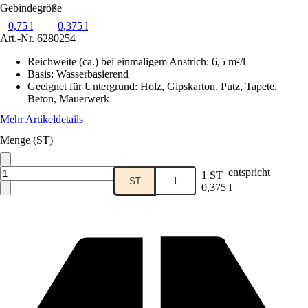
Gebindegröße
0,75 l
0,375 l
Art.-Nr.
6280254
Reichweite (ca.) bei einmaligem Anstrich
:
6,5 m²/l
Basis
:
Wasserbasierend
Geeignet für Untergrund
:
Holz, Gipskarton, Putz, Tapete,
Beton, Mauerwerk
Mehr Artikeldetails
Menge (ST)
entspricht
1 ST
ST
l
0,375 l