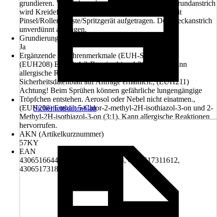
grundieren. Vor Gebrauch gut umrühren. Für den Grundanstrich
wird Kreidefarbe bis zu 5 % mit Wasser verdünnt mit
Pinsel/Roller/Bürste/Spritzgerät aufgetragen. Den Deckanstrich
unverdünnt auftragen.
Grundierung empfohlen
Ja
Ergänzende Gefahrenmerkmale (EUH-Sätze)
(EUH208) Enthält 1,2-Benzisothiazol-3(2H)-on. Kann
allergische Reaktionen hervorrufen., (EUH210)
Sicherheitsdatenblatt auf Anfrage erhältlich., (EUH211)
Achtung! Beim Sprühen können gefährliche lungengängige
Tröpfchen entstehen. Aerosol oder Nebel nicht einatmen.,
(EUH208) Enthält 5-Chlor-2-methyl-2H-isothiazol-3-on und 2-
Sicherheitsdatenblatt
Methyl-2H-isothiazol-3-on (3:1). Kann allergische Reaktionen
hervorrufen.
AKN (Artikelkurznummer)
57KY
EAN
4306516644216, 4306517303723, 4306517311612,
4306517318482