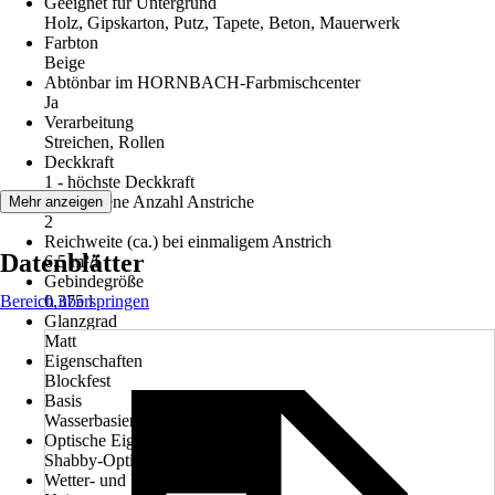
Geeignet für Untergrund
Holz, Gipskarton, Putz, Tapete, Beton, Mauerwerk
Farbton
Beige
Abtönbar im HORNBACH-Farbmischcenter
Ja
Verarbeitung
Streichen, Rollen
Deckkraft
1 - höchste Deckkraft
Empfohlene Anzahl Anstriche
Mehr anzeigen
2
Reichweite (ca.) bei einmaligem Anstrich
Datenblätter
6,5 m²/l
Gebindegröße
Bereich überspringen
0,375 l
Glanzgrad
Matt
Eigenschaften
Blockfest
Basis
Wasserbasierend
Optische Eigenschaften
Shabby-Optik
Wetter- und UV-Beständigkeit