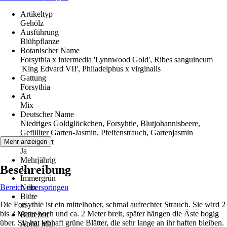
Artikeltyp
Gehölz
Ausführung
Blühpflanze
Botanischer Name
Forsythia x intermedia 'Lynnwood Gold', Ribes sanguineum
'King Edvard VII', Philadelphus x virginalis
Gattung
Forsythia
Art
Mix
Deutscher Name
Niedriges Goldglöckchen, Forsyhtie, Blutjohannisbeere,
Gefüllter Garten-Jasmin, Pfeifenstrauch, Gartenjasmin
Winterhart
Mehr anzeigen
Ja
Mehrjährig
Beschreibung
Ja
Immergrün
Bereich überspringen
Nein
Blüte
Die Forsythie ist ein mittelhoher, schmal aufrechter Strauch. Sie wird 2
Ja
bis 3 Meter hoch und ca. 2 Meter breit, später hängen die Äste bogig
Blütezeit
über. Sie hat lebhaft grüne Blätter, die sehr lange an ihr haften bleiben.
April, Mai