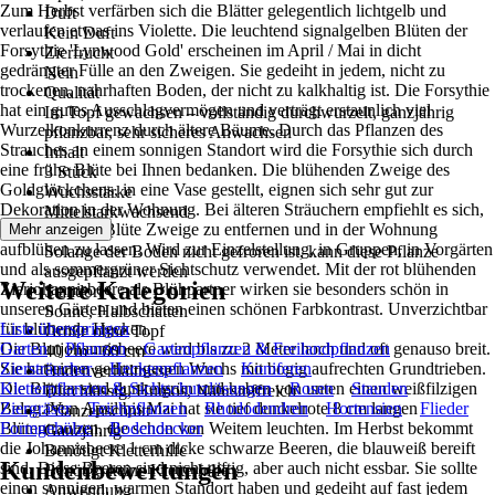
Zum Herbst verfärben sich die Blätter gelegentlich lichtgelb und
Duft
verlaufen etwas ins Violette. Die leuchtend signalgelben Blüten der
Kein Duft
Forsythie 'Lynwood Gold' erscheinen im April / Mai in dicht
Zierfrucht
gedrängter Fülle an den Zweigen. Sie gedeiht in jedem, nicht zu
Nein
trockenen, nahrhaften Boden, der nicht zu kalkhaltig ist. Die Forsythie
Qualität
hat ein gutes Ausschlagvermögen und verträgt erstaunlich viel
Im Topf gewachsen – vollständig durchwurzelt, ganzjährig
Wurzelkonkurrenz durch ältere Bäume. Durch das Pflanzen des
pflanzbar, sehr sicheres Anwachsen
Strauches an einem sonnigen Standort wird die Forsythie sich durch
Inhalt
eine frühe Blüte bei Ihnen bedanken. Die blühenden Zweige des
3 Stück
Goldglöckchens, in eine Vase gestellt, eignen sich sehr gut zur
Wuchsstärke
Dekoration in der Wohnung. Bei älteren Sträuchern empfiehlt es sich,
Mittelstarkwachsend
bereits vor der Blüte Zweige zu entfernen und in der Wohnung
Mehr anzeigen
Pflanzzeit
aufblühen zu lassen. Wird zur Einzelstellung, in Gruppen, in Vorgärten
Solange der Boden nicht gefroren ist, kann diese Pflanze
und als sommergrüner Sichtschutz verwendet. Mit der rot blühenden
ausgepflanzt werden
Weitere Kategorien
Zierjohannisbeere als Blühpartner wirken sie besonders schön in
Standort
unseren Gärten und bieten einen schönen Farbkontrast. Unverzichtbar
Sonne, Halbschatten
für blühende Hecken.
Liste überspringen
Größe ohne Topf
Die Blutjohannisbeere wird bis zu 2 Meter hoch und oft genauso breit.
Garten
Pflanzen
Gartenpflanzen & Freilandpflanzen
40 cm - 60 cm
Sie hat einen gedrungenen Wuchs mit bogig aufrechten Grundtrieben.
Ziersträucher
Heckenpflanzen
Koniferen
Bodenverhältnisse
Die Blätter sind dunkelgrün und haben von unten einen weißfilzigen
Kletterpflanzen & Sichtschutzlösungen
Rosen
Stauden
Durchlässig, Humos, Nährstoffreich
Belag. Von April bis Mai hat sie tief dunkelrote 8 cm langen
Ziergräser
Teichpflanzen
Rhododendren
Hortensien
Flieder
Pflanzenschnitt
Blütentrauben, die schon von Weitem leuchten. Im Herbst bekommt
Formgehölze
Bodendecker
Ganzjährig
die Johannisbeere 1 cm dicke schwarze Beeren, die blauweiß bereift
Benötigt Kletterhilfe
Kundenbewertungen
sind. Diese Beeren sind nicht giftig, aber auch nicht essbar. Sie sollte
Benötigt keine Kletterhilfe
einen sonnigen, warmen Standort haben und gedeiht auf fast jedem
Anwendung