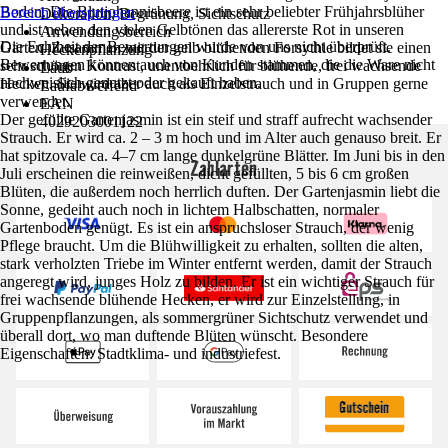
Boden. Die Blutjohannisbeere ist ein sehr beliebter Frühjahrsblüher
Bereich überspringen
Dekoration, Begrünung, Sichtschutz
und ist neben den vielen Gelbtönen das allererste Rot in unseren
Anwendungsbereich
Die Echtheit der Bewertungen wurde von uns nicht überprüft.
Gärten. Zusammen mit der gelb blühenden Forsythie bildet sie einen
Heckenpflanzung
Bewertungen können auch von Kunden stammen, die die Ware nicht
sehr schönen Kontrast, unentbehrlich für blühende, frei wachsende
Laub
nachweislich genutzt oder gekauft haben.
Hecken. Sie wird aber auch als Einzelstrauch und in Gruppen gerne
Laufabwerfend
verwendet.
EAN
Der gefüllte Gartenjasmin ist ein steif und straff aufrecht wachsender
4029203001122
Strauch. Er wird ca. 2 – 3 m hoch und im Alter auch genauso breit. Er
hat spitzovale ca. 4–7 cm lange dunkelgrüne Blätter. Im Juni bis in den
Zahlarten
Juli erscheinen die reinweißen, dicht gefüllten, 5 bis 6 cm großen
Blüten, die außerdem noch herrlich duften. Der Gartenjasmin liebt die
Sonne, gedeiht auch noch in lichtem Halbschatten, normaler
Gartenboden genügt. Es ist ein anspruchsloser Strauch, der wenig
Pflege braucht. Um die Blühwilligkeit zu erhalten, sollten die alten,
stark verholzten Triebe im Winter entfernt werden, damit der Strauch
angeregt wird, junges Holz zu bilden. Er ist ein wichtiger Strauch für
frei wachsende blühende Hecken, er wird zur Einzelstellung, in
Gruppenpflanzungen, als sommergrüner Sichtschutz verwendet und
überall dort, wo man duftende Blüten wünscht. Besondere
Eigenschaften: Stadtklima- und industriefest.