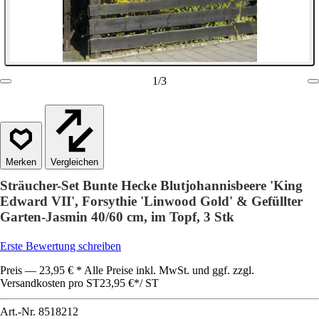
1
/
3
Vergleichen
Sträucher-Set Bunte Hecke Blutjohannisbeere 'King
Edward VII', Forsythie 'Linwood Gold' & Gefüllter
Garten-Jasmin 40/60 cm, im Topf, 3 Stk
Erste Bewertung schreiben
Preis — 23,95 € * Alle Preise inkl. MwSt. und ggf. zzgl.
Versandkosten pro ST
23,95 €
*
/
ST
Art.-Nr.
8518212