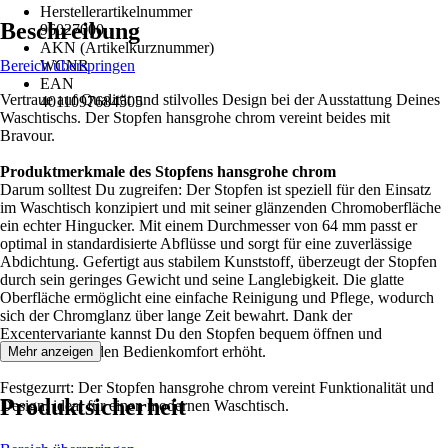
Herstellerartikelnummer
Beschreibung
96027000
AKN (Artikelkurznummer)
Bereich überspringen
WCNR
EAN
Vertraue auf Qualität und stilvolles Design bei der Ausstattung Deines
4011097684505
Waschtischs. Der Stopfen hansgrohe chrom vereint beides mit
Bravour.
Produktmerkmale des Stopfens hansgrohe chrom
Darum solltest Du zugreifen: Der Stopfen ist speziell für den Einsatz
im Waschtisch konzipiert und mit seiner glänzenden Chromoberfläche
ein echter Hingucker. Mit einem Durchmesser von 64 mm passt er
optimal in standardisierte Abflüsse und sorgt für eine zuverlässige
Abdichtung. Gefertigt aus stabilem Kunststoff, überzeugt der Stopfen
durch sein geringes Gewicht und seine Langlebigkeit. Die glatte
Oberfläche ermöglicht eine einfache Reinigung und Pflege, wodurch
sich der Chromglanz über lange Zeit bewahrt. Dank der
Excentervariante kannst Du den Stopfen bequem öffnen und
schließen, was den Bedienkomfort erhöht.
Mehr anzeigen
Festgezurrt: Der Stopfen hansgrohe chrom vereint Funktionalität und
Produktsicherheit
Design, ideal für einen modernen Waschtisch.