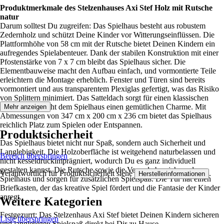
Produktmerkmale des Stelzenhauses Axi Stef Holz mit Rutsche
natur
Darum solltest Du zugreifen: Das Spielhaus besteht aus robustem
Zedernholz und schützt Deine Kinder vor Witterungseinflüssen. Die
Plattformhöhe von 58 cm mit der Rutsche bietet Deinen Kindern ein
aufregendes Spielabenteuer. Dank der stabilen Konstruktion mit einer
Pfostenstärke von 7 x 7 cm bleibt das Spielhaus sicher. Die
Elementbauweise macht den Aufbau einfach, und vormontierte Teile
erleichtern die Montage erheblich. Fenster und Türen sind bereits
vormontiert und aus transparentem Plexiglas gefertigt, was das Risiko
von Splittern minimiert. Das Satteldach sorgt für einen klassischen
Look und verleiht dem Spielhaus einen gemütlichen Charme. Mit
Mehr anzeigen
Abmessungen von 347 cm x 200 cm x 236 cm bietet das Spielhaus
reichlich Platz zum Spielen oder Entspannen.
Produktsicherheit
Das Spielhaus bietet nicht nur Spaß, sondern auch Sicherheit und
Langlebigkeit. Die Holzoberfläche ist weitgehend naturbelassen und
Bereich überspringen
nicht kesseldruckimprägniert, wodurch Du es ganz individuell
gestalten kannst. Die Rutsche sowie die Veranda bereichern das
Verantwortlich für Produktsicherheit siehe
.
Herstellerinformationen
Spielhaus und sorgen für zusätzlichen Spielspaß. Die Tür hat einen
Briefkasten, der das kreative Spiel fördert und die Fantasie der Kinder
anregt.
Weitere Kategorien
Festgezurrt: Das Stelzenhaus Axi Stef bietet Deinen Kindern sicheren
Liste überspringen
und langlebigen Spielspaß direkt bei Dir zu Hause.