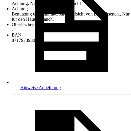
Achtung: Nur für den Hausgebrauch!
Achtung
Benutzung unter unmittelbarer Aufsicht von Erwachsenen., Nur
für den Hausgebrauch.
Oberfläche/Oberflächenbehandlung
-
EAN
8717973930662
Hinweise Anlieferung