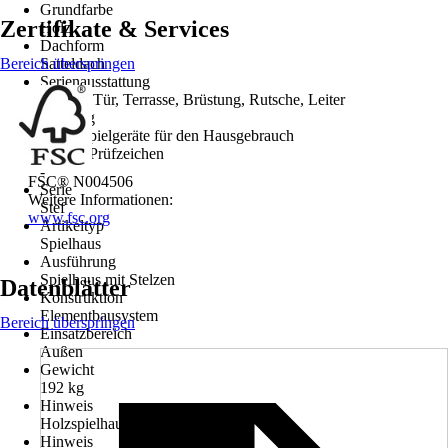
Grundfarbe
Zertifikate & Services
Holz
Dachform
Bereich überspringen
Satteldach
Serienausstattung
Fenster, Tür, Terrasse, Brüstung, Rutsche, Leiter
Nutzung
Gartenspielgeräte für den Hausgebrauch
Norm / Prüfzeichen
-
FSC® N004506
Serie
Weitere Informationen:
Stef
www.fsc.org
Artikeltyp
Spielhaus
Ausführung
Spielhaus mit Stelzen
Datenblätter
Konstruktion
Elementbausystem
Bereich überspringen
Einsatzbereich
Außen
Gewicht
192 kg
Hinweis
Holzspielhaus mit Rutschbahn
Hinweis