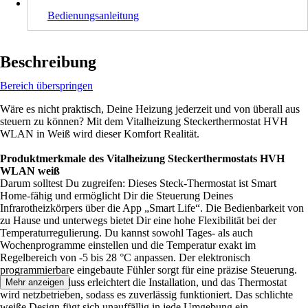
Bedienungsanleitung
Beschreibung
Bereich überspringen
Wäre es nicht praktisch, Deine Heizung jederzeit und von überall aus
steuern zu können? Mit dem Vitalheizung Steckerthermostat HVH
WLAN in Weiß wird dieser Komfort Realität.
Produktmerkmale des Vitalheizung Steckerthermostats HVH
WLAN weiß
Darum solltest Du zugreifen: Dieses Steck-Thermostat ist Smart
Home-fähig und ermöglicht Dir die Steuerung Deines
Infrarotheizkörpers über die App „Smart Life“. Die Bedienbarkeit von
zu Hause und unterwegs bietet Dir eine hohe Flexibilität bei der
Temperaturregulierung. Du kannst sowohl Tages- als auch
Wochenprogramme einstellen und die Temperatur exakt im
Regelbereich von -5 bis 28 °C anpassen. Der elektronisch
programmierbare eingebaute Fühler sorgt für eine präzise Steuerung.
Der Steckanschluss erleichtert die Installation, und das Thermostat
Mehr anzeigen
wird netzbetrieben, sodass es zuverlässig funktioniert. Das schlichte
weiße Design fügt sich unauffällig in jede Umgebung ein.