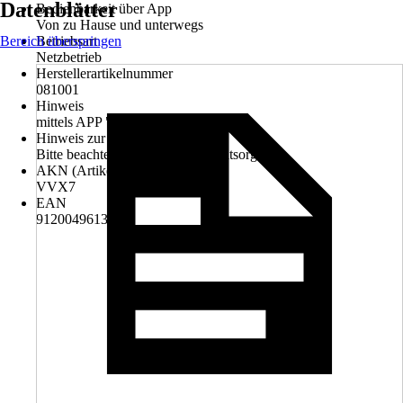
Datenblätter
Bedienbarkeit über App
Von zu Hause und unterwegs
Bereich überspringen
Betriebsart
Netzbetrieb
Herstellerartikelnummer
081001
Hinweis
mittels APP "Smart Life" steuerbar
Hinweis zur Entsorgung
Bitte beachte die Hinweise zur Entsorgung
AKN (Artikelkurznummer)
VVX7
EAN
9120049613540