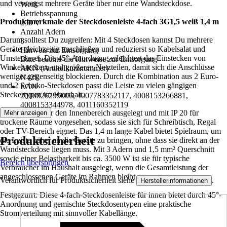
und versorgst mehrere Geräte über nur eine Wandsteckdose.
Weiß
Betriebsspannung
Produktmerkmale der Steckdosenleiste 4-fach 3G1,5 weiß 1,4 m
250 V
Anzahl Adern
Darum solltest Du zugreifen: Mit 4 Steckdosen kannst Du mehrere
3
Geräte gleichzeitig anschließen und reduzierst so Kabelsalat und
Hinweis zur Entsorgung
Umsteckerei. Die 45°-Anordnung erleichtert das Einstecken von
Bitte beachte die Hinweise zur Entsorgung
Winkelsteckern und größeren Netzteilen, damit sich die Anschlüsse
AKN (Artikelkurznummer)
weniger gegenseitig blockieren. Durch die Kombination aus 2 Euro-
N42E
und 2 Schuko-Steckdosen passt die Leiste zu vielen gängigen
EAN
Steckertypen im Haushalt.
2000826299006, 4007783352117, 4008153266881,
4008153344978, 4011160352119
Die Leiste ist für den Innenbereich ausgelegt und mit IP 20 für
Mehr anzeigen
trockene Räume vorgesehen, sodass sie sich für Schreibtisch, Regal
oder TV-Bereich eignet. Das 1,4 m lange Kabel bietet Spielraum, um
Produktsicherheit
die Leiste näher an die Geräte zu bringen, ohne dass sie direkt an der
Wandsteckdose liegen muss. Mit 3 Adern und 1,5 mm² Querschnitt
sowie einer Belastbarkeit bis ca. 3500 W ist sie für typische
Bereich überspringen
Verbraucher im Haushalt ausgelegt, wenn die Gesamtleistung der
angeschlossenen Geräte im Rahmen bleibt.
Verantwortlich für Produktsicherheit siehe
.
Herstellerinformationen
Festgezurrt: Diese 4-fach-Steckdosenleiste für innen bietet durch 45°-
Anordnung und gemischte Steckdosentypen eine praktische
Stromverteilung mit sinnvoller Kabellänge.