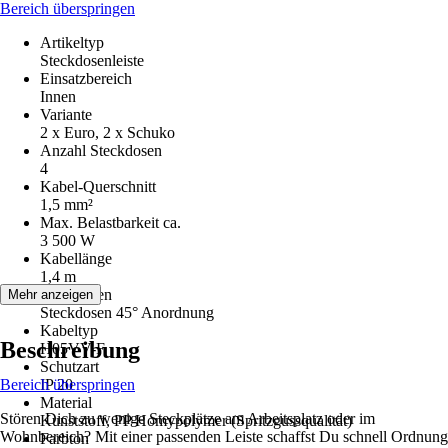
Bereich überspringen
Artikeltyp
Steckdosenleiste
Einsatzbereich
Innen
Variante
2 x Euro, 2 x Schuko
Anzahl Steckdosen
4
Kabel-Querschnitt
1,5 mm²
Max. Belastbarkeit ca.
3 500 W
Kabellänge
1,4 m
Funktionen
Mehr anzeigen
Steckdosen 45° Anordnung
Kabeltyp
Beschreibung
H05VV-F
Schutzart
Bereich überspringen
IP 20
Material
Stören Dich zu wenige Steckplätze am Arbeitsplatz oder im
Kunststoff, PP Homypolymer (Spritzgussqualität)
Wohnbereich? Mit einer passenden Leiste schaffst Du schnell Ordnung
Farbton