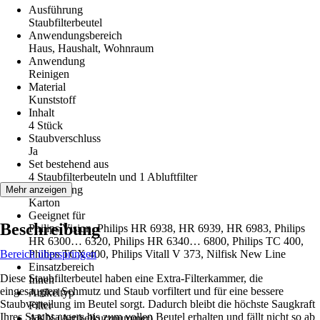
Ausführung
Staubfilterbeutel
Anwendungsbereich
Haus, Haushalt, Wohnraum
Anwendung
Reinigen
Material
Kunststoff
Inhalt
4 Stück
Staubverschluss
Ja
Set bestehend aus
4 Staubfilterbeuteln und 1 Abluftfilter
Verpackung
Mehr anzeigen
Karton
Geeignet für
Beschreibung
Philips Vision, Philips HR 6938, HR 6939, HR 6983, Philips
HR 6300… 6320, Philips HR 6340… 6800, Philips TC 400,
Bereich überspringen
Philips TCX 400, Philips Vitall V 373, Nilfisk New Line
Einsatzbereich
Diese Staubfilterbeutel haben eine Extra-Filterkammer, die
Innen
eingesaugten Schmutz und Staub vorfiltert und für eine bessere
Artikeltyp
Staubverteilung im Beutel sorgt. Dadurch bleibt die höchste Saugkraft
Filter
Ihres Staubsaugers bis zum vollen Beutel erhalten und fällt nicht so ab
AKN (Artikelkurznummer)