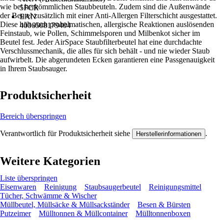
wie bei herkömmlichen Staubbeuteln. Zudem sind die Außenwände
5FCR
der Beutel zusätzlich mit einer Anti-Allergen Filterschicht ausgestattet.
EAN
Diese hält auch probelmatischen, allergische Reaktionen auslösenden
4006508179404
Feinstaub, wie Pollen, Schimmelsporen und Milbenkot sicher im
Beutel fest. Jeder AirSpace Staubfilterbeutel hat eine durchdachte
Verschlussmechanik, die alles für sich behält - und nie wieder Staub
aufwirbelt. Die abgerundeten Ecken garantieren eine Passgenauigkeit
in Ihrem Staubsauger.
Produktsicherheit
Bereich überspringen
Verantwortlich für Produktsicherheit siehe
.
Herstellerinformationen
Weitere Kategorien
Liste überspringen
Eisenwaren
Reinigung
Staubsaugerbeutel
Reinigungsmittel
Tücher, Schwämme & Wischer
Müllbeutel, Müllsäcke & Müllsackständer
Besen & Bürsten
Putzeimer
Mülltonnen & Müllcontainer
Mülltonnenboxen