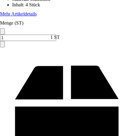
Inhalt
:
4 Stück
Mehr Artikeldetails
Menge (ST)
1 ST