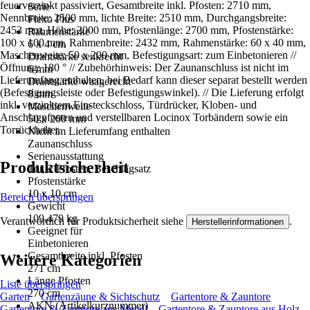
feuerverzinkt passiviert, Gesamtbreite inkl. Pfosten: 2710 mm,
Serie
Nennbreite: 2500 mm, lichte Breite: 2510 mm, Durchgangsbreite:
Flexo Plus
2453 mm, Höhe: 2000 mm, Pfostenlänge: 2700 mm, Pfostenstärke:
Rahmenstärke
100 x 100 mm, Rahmenbreite: 2432 mm, Rahmenstärke: 60 x 40 mm,
6 x 4 cm
Maschenweite: 50 x 200 mm, Befestigungsart: zum Einbetonieren //
Drahtstärke senkrecht
Öffnung: 180 ° // Zubehörhinweis: Der Zaunanschluss ist nicht im
6 mm
Lieferumfang enthalten, bei Bedarf kann dieser separat bestellt werden
Drahtstärke waagerecht
(Befestigungsleiste oder Befestigungswinkel). // Die Lieferung erfolgt
8 mm
inkl. verzinktem Einsteckschloss, Türdrücker, Kloben- und
Maschenweite
Anschlagpfosten und verstellbaren Locinox Torbändern sowie ein
50 x 200 mm
Torrückhalter.
Nicht im Lieferumfang enthalten
Zaunanschluss
Serienausstattung
Produktsicherheit
Tor, 2 Pfosten, Beschlagsatz
Pfostenstärke
10 x 10 cm
Bereich überspringen
Gewicht
109,479 kg
Verantwortlich für Produktsicherheit siehe
.
Herstellerinformationen
Geeignet für
Einbetonieren
Gesamtbreite inkl. Pfosten
Weitere Kategorien
271 cm
Länge Pfosten
Liste überspringen
270 cm
Garten
Gartenzäune & Sichtschutz
Gartentore & Zauntore
AKN (Artikelkurznummer)
Gartentore & Zauntore aus Metall
Gartentore & Zauntore aus Holz