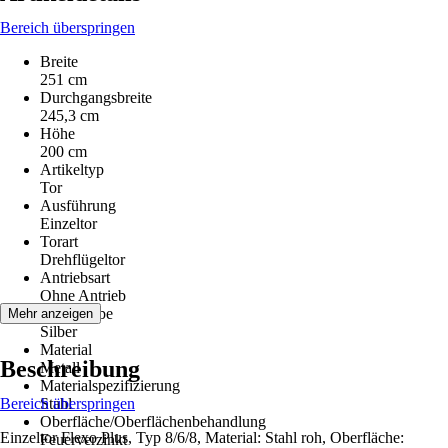
Bereich überspringen
Breite
251 cm
Durchgangsbreite
245,3 cm
Höhe
200 cm
Artikeltyp
Tor
Ausführung
Einzeltor
Torart
Drehflügeltor
Antriebsart
Ohne Antrieb
Grundfarbe
Mehr anzeigen
Silber
Material
Beschreibung
Metall
Materialspezifizierung
Bereich überspringen
Stahl
Oberfläche/Oberflächenbehandlung
Einzeltor Flexo Plus, Typ 8/6/8, Material: Stahl roh, Oberfläche:
Feuerverzinkt