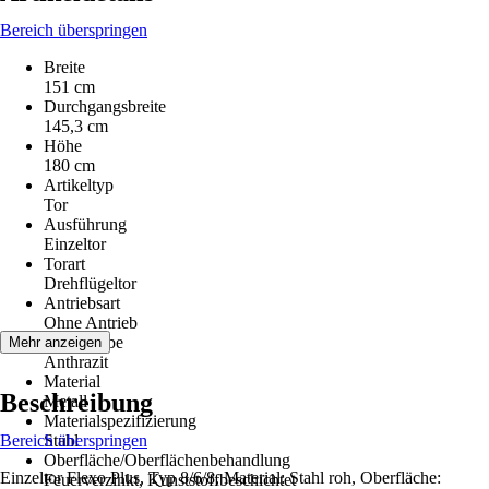
Bereich überspringen
Breite
151 cm
Durchgangsbreite
145,3 cm
Höhe
180 cm
Artikeltyp
Tor
Ausführung
Einzeltor
Torart
Drehflügeltor
Antriebsart
Ohne Antrieb
Grundfarbe
Mehr anzeigen
Anthrazit
Material
Beschreibung
Metall
Materialspezifizierung
Bereich überspringen
Stahl
Oberfläche/Oberflächenbehandlung
Einzeltor Flexo Plus, Typ 8/6/8, Material: Stahl roh, Oberfläche:
Feuerverzinkt, Kunststoffbeschichtet