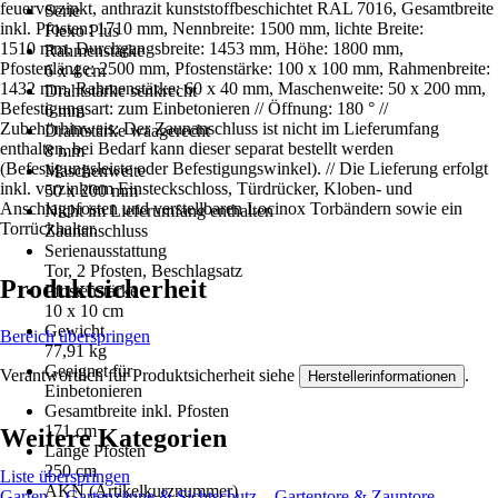
feuerverzinkt, anthrazit kunststoffbeschichtet RAL 7016, Gesamtbreite
Serie
inkl. Pfosten: 1710 mm, Nennbreite: 1500 mm, lichte Breite:
Flexo Plus
1510 mm, Durchgangsbreite: 1453 mm, Höhe: 1800 mm,
Rahmenstärke
Pfostenlänge: 2500 mm, Pfostenstärke: 100 x 100 mm, Rahmenbreite:
6 x 4 cm
1432 mm, Rahmenstärke: 60 x 40 mm, Maschenweite: 50 x 200 mm,
Drahtstärke senkrecht
Befestigungsart: zum Einbetonieren // Öffnung: 180 ° //
6 mm
Zubehörhinweis: Der Zaunanschluss ist nicht im Lieferumfang
Drahtstärke waagerecht
enthalten, bei Bedarf kann dieser separat bestellt werden
8 mm
(Befestigungsleiste oder Befestigungswinkel). // Die Lieferung erfolgt
Maschenweite
inkl. verzinktem Einsteckschloss, Türdrücker, Kloben- und
50 x 200 mm
Anschlagpfosten und verstellbaren Locinox Torbändern sowie ein
Nicht im Lieferumfang enthalten
Torrückhalter.
Zaunanschluss
Serienausstattung
Tor, 2 Pfosten, Beschlagsatz
Produktsicherheit
Pfostenstärke
10 x 10 cm
Gewicht
Bereich überspringen
77,91 kg
Geeignet für
Verantwortlich für Produktsicherheit siehe
.
Herstellerinformationen
Einbetonieren
Gesamtbreite inkl. Pfosten
171 cm
Weitere Kategorien
Länge Pfosten
250 cm
Liste überspringen
AKN (Artikelkurznummer)
Garten
Gartenzäune & Sichtschutz
Gartentore & Zauntore