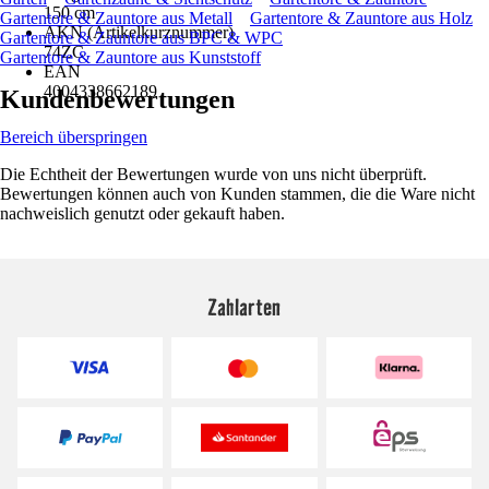
150 cm
Gartentore & Zauntore aus Metall
Gartentore & Zauntore aus Holz
AKN (Artikelkurznummer)
Gartentore & Zauntore aus BPC & WPC
74ZC
Gartentore & Zauntore aus Kunststoff
EAN
4004338662189
Kundenbewertungen
Bereich überspringen
Die Echtheit der Bewertungen wurde von uns nicht überprüft.
Bewertungen können auch von Kunden stammen, die die Ware nicht
nachweislich genutzt oder gekauft haben.
Zahlarten