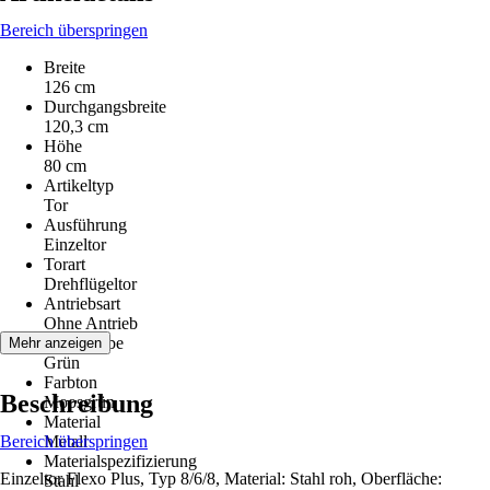
Bereich überspringen
Breite
126 cm
Durchgangsbreite
120,3 cm
Höhe
80 cm
Artikeltyp
Tor
Ausführung
Einzeltor
Torart
Drehflügeltor
Antriebsart
Ohne Antrieb
Grundfarbe
Mehr anzeigen
Grün
Farbton
Beschreibung
Moosgrün
Material
Bereich überspringen
Metall
Materialspezifizierung
Einzeltor Flexo Plus, Typ 8/6/8, Material: Stahl roh, Oberfläche:
Stahl