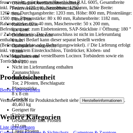
feuerverzinkt, grün kunststoffbeschichtet RAL 6005, Gesamtbreite
Oberfläche/Oberflächenbehandlung
inkl. Pfosten: 1420 mm, Nennbreite: 1250 mm, lichte Breite:
Feuerverzinkt, Kunststoffbeschichtet
1260 mm, Durchgangsbreite: 1203 mm, Höhe: 800 mm, Pfostenlänge:
Serie
1500 mm, Pfostenstärke: 80 x 80 mm, Rahmenbreite: 1182 mm,
Flexo Plus
Rahmenstärke: 60 x 40 mm, Maschenweite: 50 x 200 mm,
Rahmenstärke
Befestigungsart: zum Einbetonieren, SAP-Stückliste // Öffnung: 180 °
6 x 4 cm
// Zubehörhinweis: Der Zaunanschluss ist nicht im Lieferumfang
Drahtstärke senkrecht
enthalten, bei Bedarf kann dieser separat bestellt werden
6 mm
(Befestigungsleiste oder Befestigungswinkel). // Die Lieferung erfolgt
Drahtstärke waagerecht
inkl. verzinktem Einsteckschloss, Türdrücker, Kloben- und
8 mm
Anschlagpfosten und verstellbaren Locinox Torbändern sowie ein
Maschenweite
Torrückhalter.
50 x 200 mm
Nicht im Lieferumfang enthalten
Zaunanschluss
Produktsicherheit
Serienausstattung
Tor, 2 Pfosten, Beschlagsatz
Pfostenstärke
Bereich überspringen
8 x 8 cm
Gewicht
Verantwortlich für Produktsicherheit siehe
.
Herstellerinformationen
40,463 kg
Geeignet für
Einbetonieren
Weitere Kategorien
Gesamtbreite inkl. Pfosten
142 cm
Liste überspringen
Länge Pfosten
Garten
Gartenzäune & Sichtschutz
Gartentore & Zauntore