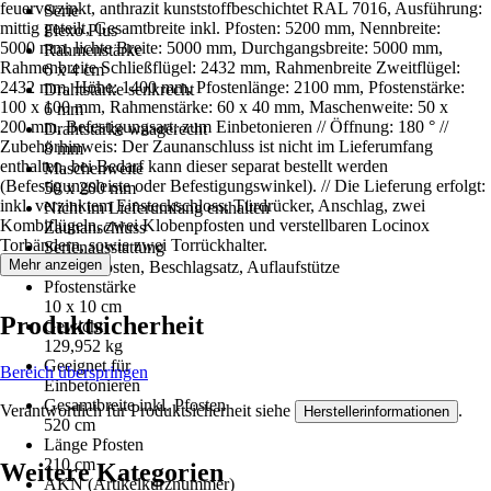
feuerverzinkt, anthrazit kunststoffbeschichtet RAL 7016, Ausführung:
Serie
mittig geteilt, Gesamtbreite inkl. Pfosten: 5200 mm, Nennbreite:
Flexo Plus
5000 mm, lichte Breite: 5000 mm, Durchgangsbreite: 5000 mm,
Rahmenstärke
Rahmenbreite Schließflügel: 2432 mm, Rahmenbreite Zweitflügel:
6 x 4 cm
2432 mm, Höhe: 1400 mm, Pfostenlänge: 2100 mm, Pfostenstärke:
Drahtstärke senkrecht
100 x 100 mm, Rahmenstärke: 60 x 40 mm, Maschenweite: 50 x
6 mm
200 mm, Befestigungsart: zum Einbetonieren // Öffnung: 180 ° //
Drahtstärke waagerecht
Zubehörhinweis: Der Zaunanschluss ist nicht im Lieferumfang
8 mm
enthalten, bei Bedarf kann dieser separat bestellt werden
Maschenweite
(Befestigungsleiste oder Befestigungswinkel). // Die Lieferung erfolgt:
50 x 200 mm
inkl. verzinktem Einsteckschloss, Türdrücker, Anschlag, zwei
Nicht im Lieferumfang enthalten
Kombiflügeln, zwei Klobenpfosten und verstellbaren Locinox
Zaunanschluss
Torbändern, sowie zwei Torrückhalter.
Serienausstattung
Mehr anzeigen
Tor, 2 Pfosten, Beschlagsatz, Auflaufstütze
Pfostenstärke
10 x 10 cm
Produktsicherheit
Gewicht
129,952 kg
Geeignet für
Bereich überspringen
Einbetonieren
Gesamtbreite inkl. Pfosten
Verantwortlich für Produktsicherheit siehe
.
Herstellerinformationen
520 cm
Länge Pfosten
210 cm
Weitere Kategorien
AKN (Artikelkurznummer)