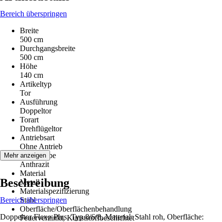
Bereich überspringen
Breite
500 cm
Durchgangsbreite
500 cm
Höhe
140 cm
Artikeltyp
Tor
Ausführung
Doppeltor
Torart
Drehflügeltor
Antriebsart
Ohne Antrieb
Grundfarbe
Mehr anzeigen
Anthrazit
Material
Beschreibung
Metall
Materialspezifizierung
Bereich überspringen
Stahl
Oberfläche/Oberflächenbehandlung
Doppeltor Flexo Plus, Typ 8/6/8, Material: Stahl roh, Oberfläche:
Feuerverzinkt, Kunststoffbeschichtet