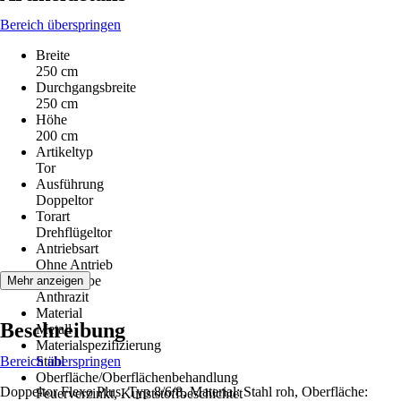
Bereich überspringen
Breite
250 cm
Durchgangsbreite
250 cm
Höhe
200 cm
Artikeltyp
Tor
Ausführung
Doppeltor
Torart
Drehflügeltor
Antriebsart
Ohne Antrieb
Grundfarbe
Mehr anzeigen
Anthrazit
Material
Beschreibung
Metall
Materialspezifizierung
Bereich überspringen
Stahl
Oberfläche/Oberflächenbehandlung
Doppeltor Flexo Plus, Typ 8/6/8, Material: Stahl roh, Oberfläche:
Feuerverzinkt, Kunststoffbeschichtet