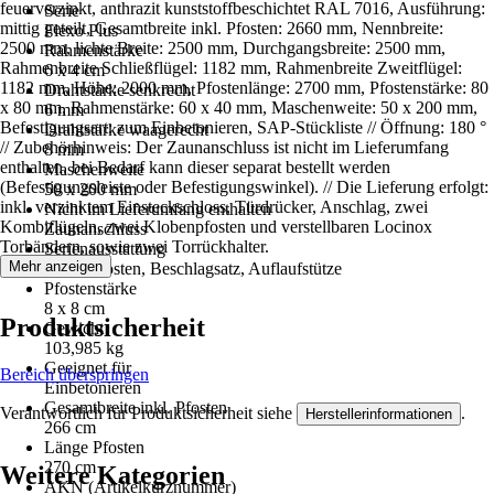
feuerverzinkt, anthrazit kunststoffbeschichtet RAL 7016, Ausführung:
Serie
mittig geteilt, Gesamtbreite inkl. Pfosten: 2660 mm, Nennbreite:
Flexo Plus
2500 mm, lichte Breite: 2500 mm, Durchgangsbreite: 2500 mm,
Rahmenstärke
Rahmenbreite Schließflügel: 1182 mm, Rahmenbreite Zweitflügel:
6 x 4 cm
1182 mm, Höhe: 2000 mm, Pfostenlänge: 2700 mm, Pfostenstärke: 80
Drahtstärke senkrecht
x 80 mm, Rahmenstärke: 60 x 40 mm, Maschenweite: 50 x 200 mm,
6 mm
Befestigungsart: zum Einbetonieren, SAP-Stückliste // Öffnung: 180 °
Drahtstärke waagerecht
// Zubehörhinweis: Der Zaunanschluss ist nicht im Lieferumfang
8 mm
enthalten, bei Bedarf kann dieser separat bestellt werden
Maschenweite
(Befestigungsleiste oder Befestigungswinkel). // Die Lieferung erfolgt:
50 x 200 mm
inkl. verzinktem Einsteckschloss, Türdrücker, Anschlag, zwei
Nicht im Lieferumfang enthalten
Kombiflügeln, zwei Klobenpfosten und verstellbaren Locinox
Zaunanschluss
Torbändern, sowie zwei Torrückhalter.
Serienausstattung
Mehr anzeigen
Tor, 2 Pfosten, Beschlagsatz, Auflaufstütze
Pfostenstärke
8 x 8 cm
Produktsicherheit
Gewicht
103,985 kg
Geeignet für
Bereich überspringen
Einbetonieren
Gesamtbreite inkl. Pfosten
Verantwortlich für Produktsicherheit siehe
.
Herstellerinformationen
266 cm
Länge Pfosten
270 cm
Weitere Kategorien
AKN (Artikelkurznummer)