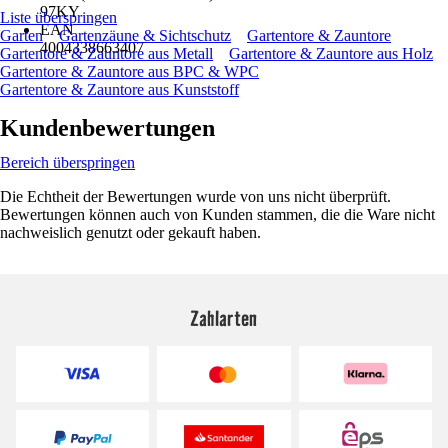
97KY
Liste überspringen
EAN
Garten
Gartenzäune & Sichtschutz
Gartentore & Zauntore
4004338663407
Gartentore & Zauntore aus Metall
Gartentore & Zauntore aus Holz
Gartentore & Zauntore aus BPC & WPC
Gartentore & Zauntore aus Kunststoff
Kundenbewertungen
Bereich überspringen
Die Echtheit der Bewertungen wurde von uns nicht überprüft.
Bewertungen können auch von Kunden stammen, die die Ware nicht
nachweislich genutzt oder gekauft haben.
Zahlarten