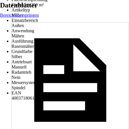
Datenblätter
Für bis zu 250 m²
Artikeltyp
Bereich überspringen
Mäher
Einsatzbereich
Außen
Anwendung
Mähen
Ausführung
Rasenmäher
Grundfarbe
Silber
Antriebsart
Manuell
Radantrieb
Nein
Messersystem
Spindel
EAN
4003718061826