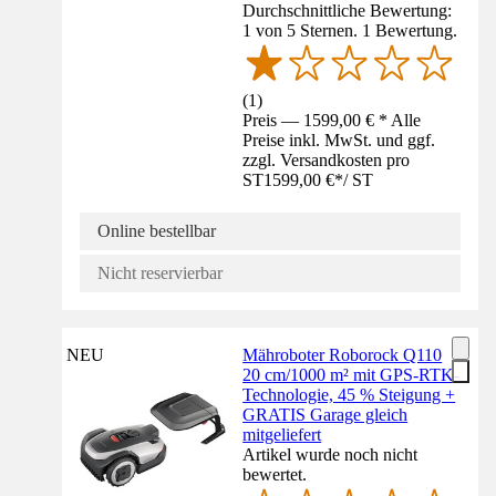
Durchschnittliche Bewertung:
1 von 5 Sternen. 1 Bewertung.
(
1
)
Preis — 1599,00 € * Alle
Preise inkl. MwSt. und ggf.
zzgl. Versandkosten pro
ST
1599,00 €
*
/
ST
Online bestellbar
Nicht reservierbar
NEU
Mähroboter Roborock Q110
20 cm/1000 m² mit GPS-RTK-
Technologie, 45 % Steigung +
GRATIS Garage gleich
mitgeliefert
Artikel wurde noch nicht
bewertet.