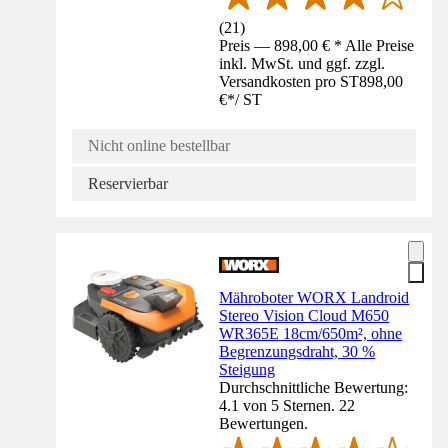
(
21
)
Preis — 898,00 € * Alle Preise
inkl. MwSt. und ggf. zzgl.
Versandkosten pro ST
898,00
€
*
/
ST
Nicht online bestellbar
Reservierbar
Mähroboter WORX Landroid
Stereo Vision Cloud M650
WR365E 18cm/650m², ohne
Begrenzungsdraht, 30 %
Steigung
Durchschnittliche Bewertung:
4.1 von 5 Sternen. 22
Bewertungen.