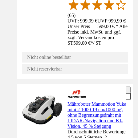
(
65
)
UVP: 999,99 €
UVP
999,99 €
Unser Preis — 599,00 € * Alle
Preise inkl. MwSt. und ggf.
zzgl. Versandkosten pro
ST
599,00 €
*
/
ST
Nicht online bestellbar
Nicht reservierbar
Mähroboter Mammotion Yuka
mini 2 1000 19 cm/1000 m²,
ohne Begrenzungsdraht mit
LIDAR-Navigation und KI-
Vision, 45 % Steigung
Durchschnittliche Bewertung:
4.5 von 5 Sternen. 2