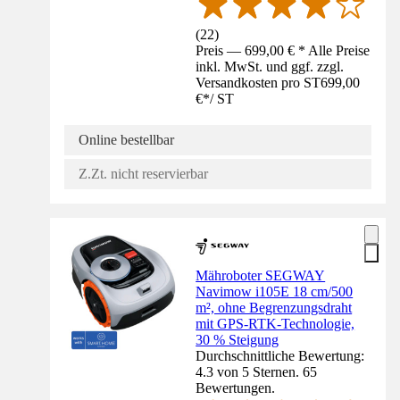
(
22
)
Preis — 699,00 € * Alle Preise
inkl. MwSt. und ggf. zzgl.
Versandkosten pro ST
699,00
€
*
/
ST
Online bestellbar
Z.Zt. nicht reservierbar
Mähroboter SEGWAY
Navimow i105E 18 cm/500
m², ohne Begrenzungsdraht
mit GPS-RTK-Technologie,
30 % Steigung
Durchschnittliche Bewertung:
4.3 von 5 Sternen. 65
Bewertungen.