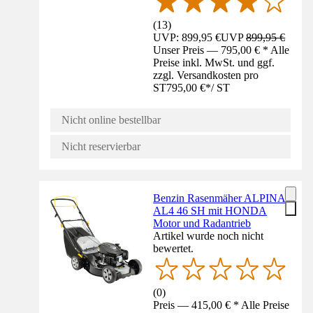
(
13
)
UVP: 899,95 €
UVP
899,95 €
Unser Preis — 795,00 € * Alle
Preise inkl. MwSt. und ggf.
zzgl. Versandkosten pro
ST
795,00 €
*
/
ST
Nicht online bestellbar
Nicht reservierbar
Benzin Rasenmäher ALPINA
AL4 46 SH mit HONDA
Motor und Radantrieb
Artikel wurde noch nicht
bewertet.
(
0
)
Preis — 415,00 € * Alle Preise