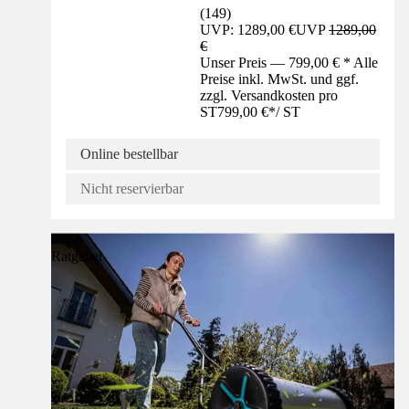
(
149
)
UVP: 1289,00 €
UVP
1289,00
€
Unser Preis — 799,00 € * Alle
Preise inkl. MwSt. und ggf.
zzgl. Versandkosten pro
ST
799,00 €
*
/
ST
Online bestellbar
Nicht reservierbar
Ratgeber