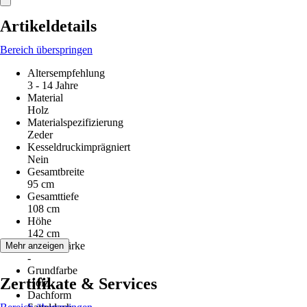
Artikeldetails
Bereich überspringen
Altersempfehlung
3 - 14 Jahre
Material
Holz
Materialspezifizierung
Zeder
Kesseldruckimprägniert
Nein
Gesamtbreite
95 cm
Gesamttiefe
108 cm
Höhe
142 cm
Pfostenstärke
Mehr anzeigen
-
Grundfarbe
Zertifikate & Services
Holz
Dachform