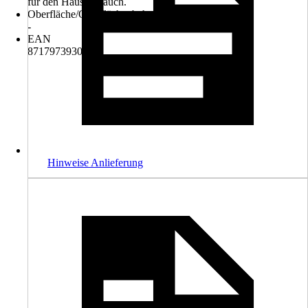
für den Hausgebrauch.
Oberfläche/Oberflächenbehandlung
-
EAN
8717973930693
Hinweise Anlieferung