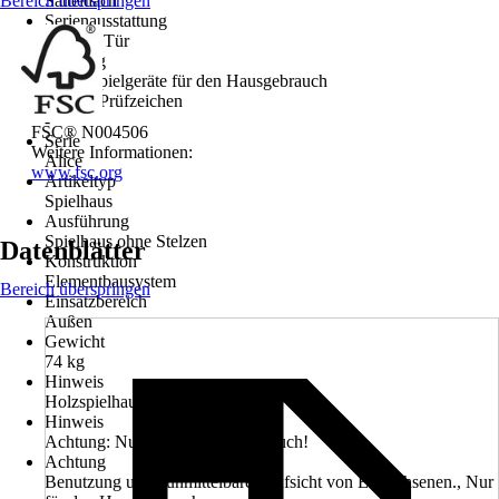
Bereich überspringen
Satteldach
Serienausstattung
Fenster, Tür
Nutzung
Gartenspielgeräte für den Hausgebrauch
Norm / Prüfzeichen
-
FSC® N004506
Serie
Weitere Informationen:
Alice
www.fsc.org
Artikeltyp
Spielhaus
Ausführung
Spielhaus ohne Stelzen
Datenblätter
Konstruktion
Elementbausystem
Bereich überspringen
Einsatzbereich
Außen
Gewicht
74 kg
Hinweis
Holzspielhaus im Märchenstil
Hinweis
Achtung: Nur für den Hausgebrauch!
Achtung
Benutzung unter unmittelbarer Aufsicht von Erwachsenen., Nur