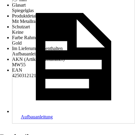
Glasart
Spiegelglas
Produktdetails
Mit Metallrahmen
Schutzart
Keine
Farbe Rahmen
Gold
Im Lieferumfang enthalten
Aufbauanleitung
AKN (Artikelkurznummer)
MW55
EAN
4250312121795
Aufbauanleitung