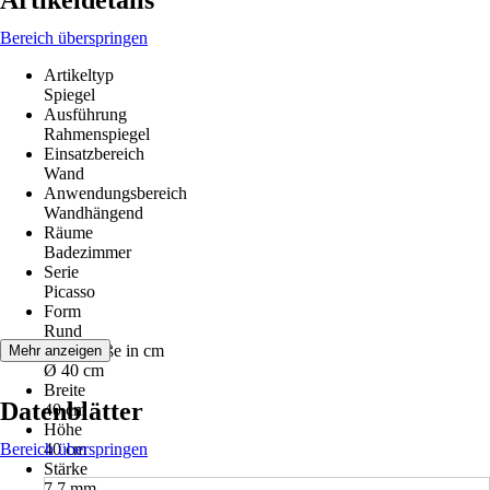
Artikeldetails
Bereich überspringen
Artikeltyp
Spiegel
Ausführung
Rahmenspiegel
Einsatzbereich
Wand
Anwendungsbereich
Wandhängend
Räume
Badezimmer
Serie
Picasso
Form
Rund
Nenngröße in cm
Mehr anzeigen
Ø 40 cm
Breite
Datenblätter
40 cm
Höhe
Bereich überspringen
40 cm
Stärke
7,7 mm