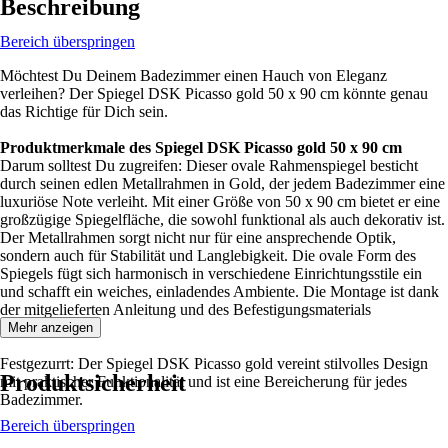
Beschreibung
Bereich überspringen
Möchtest Du Deinem Badezimmer einen Hauch von Eleganz
verleihen? Der Spiegel DSK Picasso gold 50 x 90 cm könnte genau
das Richtige für Dich sein.
Produktmerkmale des Spiegel DSK Picasso gold 50 x 90 cm
Darum solltest Du zugreifen: Dieser ovale Rahmenspiegel besticht
durch seinen edlen Metallrahmen in Gold, der jedem Badezimmer eine
luxuriöse Note verleiht. Mit einer Größe von 50 x 90 cm bietet er eine
großzügige Spiegelfläche, die sowohl funktional als auch dekorativ ist.
Der Metallrahmen sorgt nicht nur für eine ansprechende Optik,
sondern auch für Stabilität und Langlebigkeit. Die ovale Form des
Spiegels fügt sich harmonisch in verschiedene Einrichtungsstile ein
und schafft ein weiches, einladendes Ambiente. Die Montage ist dank
der mitgelieferten Anleitung und des Befestigungsmaterials
unkompliziert.
Mehr anzeigen
Festgezurrt: Der Spiegel DSK Picasso gold vereint stilvolles Design
Produktsicherheit
mit praktischer Funktionalität und ist eine Bereicherung für jedes
Badezimmer.
Bereich überspringen