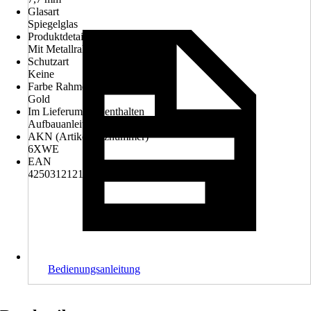
Glasart
Spiegelglas
Produktdetails
Mit Metallrahmen
Schutzart
Keine
Farbe Rahmen
Gold
Im Lieferumfang enthalten
Aufbauanleitung, Befestigungsmaterial
AKN (Artikelkurznummer)
6XWE
EAN
4250312121870
Bedienungsanleitung