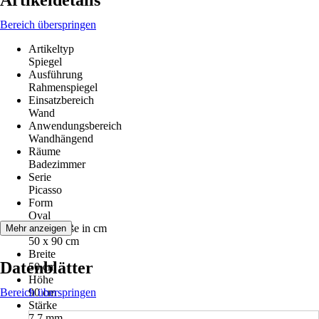
Artikeldetails
Bereich überspringen
Artikeltyp
Spiegel
Ausführung
Rahmenspiegel
Einsatzbereich
Wand
Anwendungsbereich
Wandhängend
Räume
Badezimmer
Serie
Picasso
Form
Oval
Nenngröße in cm
Mehr anzeigen
50 x 90 cm
Breite
Datenblätter
50 cm
Höhe
Bereich überspringen
90 cm
Stärke
7,7 mm