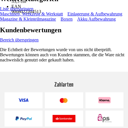
33,5 cm
EAN
Liste überspringen
9008022204513
Maschinen, Werkzeug & Werkstatt
Einlagerung & Aufbewahrung
Magazine & Kleinteilmagazine
Boxen
Akku Aufbewahrung
Kundenbewertungen
Bereich überspringen
Die Echtheit der Bewertungen wurde von uns nicht überprüft.
Bewertungen können auch von Kunden stammen, die die Ware nicht
nachweislich genutzt oder gekauft haben.
Zahlarten