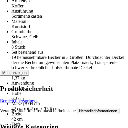
Artikeltyp
Koffer
Ausführung
Sortimentskasten
Material
Kunststoff
Grundfarbe
Schwarz, Gelb
Inhalt
8 Stück
Set bestehend aus
19 herausnehmbare Becher in 3 Größen. Durchdachter Deckel
der die Becher am gewünschten Platz fixiert., Transparenter
schwer zerbrechlicher Polykarbonate Deckel
Gewicht
Mehr anzeigen
1,37 kg
Anwendung
Produktsicherheit
Lagern
Höhe
6,2 cm
Bereich überspringen
Maße (BxHxT)
42 cm x 6.2 cm x 33.5 cm
Verantwortlich für Produktsicherheit siehe
.
Herstellerinformationen
Breite
42 cm
Tiefe
Weitere Kategorien