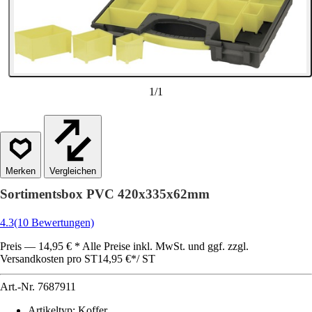
1
/
1
Vergleichen
Sortimentsbox PVC 420x335x62mm
4.3
(10 Bewertungen)
Preis — 14,95 € * Alle Preise inkl. MwSt. und ggf. zzgl.
Versandkosten pro ST
14,95 €
*
/
ST
Art.-Nr.
7687911
Artikeltyp
:
Koffer