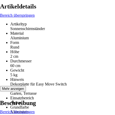
Artikeldetails
Bereich überspringen
Artikeltyp
Sonnenschirmständer
Material
Aluminium
Form
Rund
Höhe
2 cm
Durchmesser
60 cm
Gewicht
5 kg
Hinweis
Dekorplatte für Easy Move Switch
Räume
Mehr anzeigen
Garten, Terrasse
Einsatzbereich
Beschreibung
Außen
Grundfarbe
Bereich überspringen
Aluminium